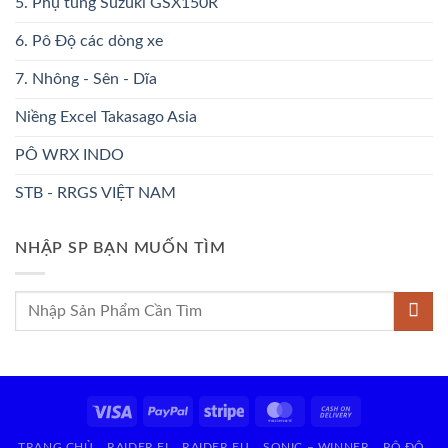
5. Phụ tùng Suzuki GSX150R
6. Pô Độ các dòng xe
7. Nhông - Sên - Dĩa
Niềng Excel Takasago Asia
PÔ WRX INDO
STB - RRGS VIỆT NAM
NHẬP SP BẠN MUỐN TÌM
Tìm
kiếm:
Visa
PayPal
Stripe
MasterCard
Cash
On
TRANG CHỦ
RAIDER FI
RAIDER FU
SONIC – WINNER
PÔ ĐỘ