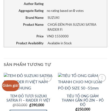
Author Rating
Aggregate Rating
no rating
based on
0
votes
Brand Name
SUZUKI
Product Name
CHOÁ ĐÈN PHA SUZUKI SATRIA
RAIDER Fi
Price
VND
1550000
Product Availability
Available in Stock
SẢN PHẨM TƯƠNG TỰ
Giảm giá!
Add to
Add to
Wishlist
Wishlist
TEM ĐỎ TƯƠI SUZUKI
TIÊU TỔ ONG GIẢM
SATRIA FI – RAIDER FI VIỆT
THANH GẮN PÔ ZIN – PÔ
ĐỘ
Giá
Giá
₫
450,000
₫
390,000
gốc
hiện
₫
250,000