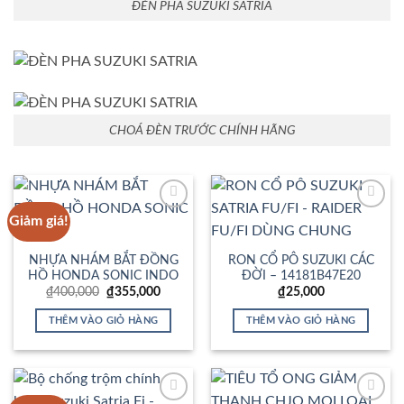
ĐÈN PHA SUZUKI SATRIA
CHOÁ ĐÈN TRƯỚC CHÍNH HÃNG
Giảm giá!
Add to
Add to
Wishlist
Wishlist
NHỰA NHÁM BẮT ĐỒNG
RON CỔ PÔ SUZUKI CÁC
HỒ HONDA SONIC INDO
ĐỜI – 14181B47E20
Giá
Giá
₫
400,000
₫
355,000
₫
25,000
gốc
hiện
là:
tại
THÊM VÀO GIỎ HÀNG
THÊM VÀO GIỎ HÀNG
₫400,000.
là:
₫355,000.