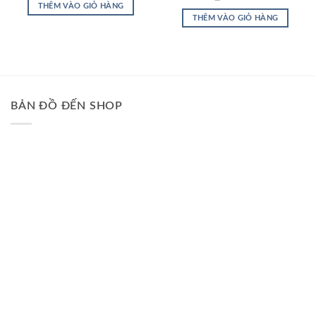
là:
tại
THÊM VÀO GIỎ HÀNG
₫450,000.
là:
THÊM VÀO GIỎ HÀNG
₫390,000.
BẢN ĐỒ ĐẾN SHOP