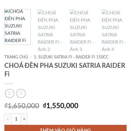
TRANG CHỦ
/
1. SUZUKI SATRIA FI - RAIDER FI 150CC
CHOÁ ĐÈN PHA SUZUKI SATRIA RAIDER
Fi
Giá
Giá
₫
1,650,000
₫
1,550,000
gốc
hiện
CHOÁ ĐÈN PHA SUZUKI SATRIA RAIDER Fi số lượng
là:
tại
₫1,650,000.
là:
THÊM VÀO GIỎ HÀNG