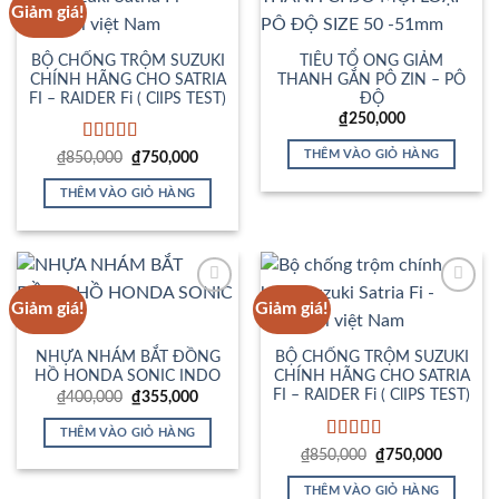
Giảm giá!
Add to
Add to
Wishlist
Wishlist
BỘ CHỐNG TRỘM SUZUKI
TIÊU TỔ ONG GIẢM
CHÍNH HÃNG CHO SATRIA
THANH GẮN PÔ ZIN – PÔ
FI – RAIDER Fi ( ClIPS TEST)
ĐỘ
₫
250,000
Được xếp
THÊM VÀO GIỎ HÀNG
Giá
Giá
₫
850,000
₫
750,000
gốc
hiện
hạng
5
5 sao
là:
tại
THÊM VÀO GIỎ HÀNG
₫850,000.
là:
₫750,000.
Giảm giá!
Giảm giá!
Add to
Add to
Wishlist
Wishlist
NHỰA NHÁM BẮT ĐỒNG
BỘ CHỐNG TRỘM SUZUKI
HỒ HONDA SONIC INDO
CHÍNH HÃNG CHO SATRIA
FI – RAIDER Fi ( ClIPS TEST)
Giá
Giá
₫
400,000
₫
355,000
gốc
hiện
là:
tại
THÊM VÀO GIỎ HÀNG
₫400,000.
là:
Được xếp
₫355,000.
Giá
Giá
₫
850,000
₫
750,000
gốc
hiện
hạng
5
5 sao
là:
tại
THÊM VÀO GIỎ HÀNG
₫850,000.
là: