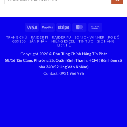
kiếm:
Visa
PayPal
Stripe
MasterCard
Cash
On
TRANG CHỦ
RAIDER FI
RAIDER FU
SONIC – WINNER
PÔ ĐỘ
Delivery
GSX150
SẢN PHẨM
NIỀNG EXCEL
TIN TỨC
GIỎ HÀNG
LIÊN HỆ
Copyright 2026 ©
Phụ Tùng Chính Hãng Tín Phát
58/16 Tân Cảng, Phường 25, Quận Bình Thạnh, HCM ( Bên hông số
nhà 340/52 Ung Văn Khiêm)
Contact: 0931 966 996