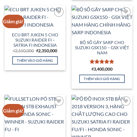
Giảm giá!
Add to
Add to
Wishlist
Wishlist
ECU BRT JUKEN 5 CHO
SUZUKI RAIDER FI –
BỘ SỐ GÃY SARP CHO
SATRIA FI INDONESIA
SUZUKI GSX150 – GSX VIỆT
Giá
Giá
₫
2,550,000
₫
2,350,000
NAM
gốc
hiện
là:
tại
THÊM VÀO GIỎ HÀNG
₫2,550,000.
là:
₫2,350,000.
Được xếp
₫
3,400,000
hạng
5
5
sao
THÊM VÀO GIỎ HÀNG
Giảm giá!
Add to
Add to
Wishlist
Wishlist