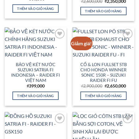
Giá
Giá
₫
2,600,000
₫
2,350,000
gốc
hiện
THÊM VÀO GIỎ HÀNG
là:
tại
THÊM VÀO GIỎ HÀNG
₫2,600,000.
là:
₫2,350
Giảm giá!
Add to
Add to
Wishlist
Wishlist
BẢO VỆ KÉT NƯỚC
CỔ & LON FULLSET STB
SUZUKI SATRIA FI
CHO HONDA WINNER
INDONESIA – RAIDER FI
SONIC 150R – SUZUKI
VIỆT NAM
RAIDER FI FU
Giá
Giá
₫
399,000
₫
2,900,000
₫
2,650,000
gốc
hiện
là:
tại
THÊM VÀO GIỎ HÀNG
THÊM VÀO GIỎ HÀNG
₫2,900,000.
là:
₫2,650
Add to
Add to
Wishlist
Wishlist