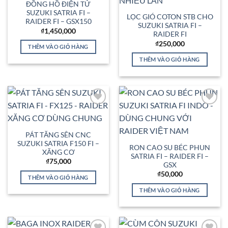
ĐỒNG HỒ ĐIỆN TỬ
SUZUKI SATRIA FI –
LỌC GIÓ COTON STB CHO
RAIDER FI – GSX150
SUZUKI SATRIA FI –
₫
1,450,000
RAIDER FI
₫
250,000
THÊM VÀO GIỎ HÀNG
THÊM VÀO GIỎ HÀNG
Add to
Add to
Wishlist
Wishlist
PÁT TĂNG SÊN CNC
SUZUKI SATRIA F150 FI –
RON CAO SU BÉC PHUN
XĂNG CƠ
SATRIA FI – RAIDER FI –
₫
75,000
GSX
₫
50,000
THÊM VÀO GIỎ HÀNG
THÊM VÀO GIỎ HÀNG