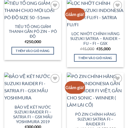
Giảm giá!
Add to
Add to
Wishlist
Wishlist
TIÊU TỔ ONG GIẢM
THANH GẮN PÔ ZIN – PÔ
LỌC NHỚT CHÍNH HÃNG
ĐỘ
SUZUKI SATRIA – RAIDER –
₫
250,000
FU – FI – GSX
Giá
Giá
₫
45,000
₫
35,000
THÊM VÀO GIỎ HÀNG
gốc
hiện
là:
tại
THÊM VÀO GIỎ HÀNG
₫45,000.
là:
₫35,000.
Giảm giá!
Add to
Add to
Wishlist
Wishlist
BẢO VỆ KÉT NƯỚC
SUZUKI RAIDER FI –
PÔ ZIN CHÍNH HÃNG
SATRIA FI – GSX MẨU
SUZUKI SATRIA FI –
YOSHIMURA 2019
RAIDER FI
₫
300,000