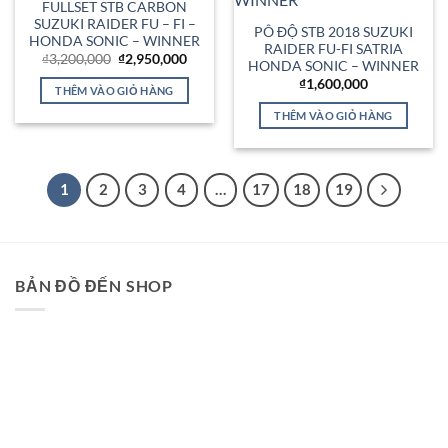
FULLSET STB CARBON
SUZUKI RAIDER FU – FI –
PÔ ĐỘ STB 2018 SUZUKI
HONDA SONIC – WINNER
RAIDER FU-FI SATRIA
Giá
Giá
₫
3,200,000
₫
2,950,000
HONDA SONIC – WINNER
gốc
hiện
là:
tại
₫
1,600,000
THÊM VÀO GIỎ HÀNG
₫3,200,000.
là:
₫2,950,000.
THÊM VÀO GIỎ HÀNG
1
2
3
4
…
17
18
19
BẢN ĐỒ ĐẾN SHOP