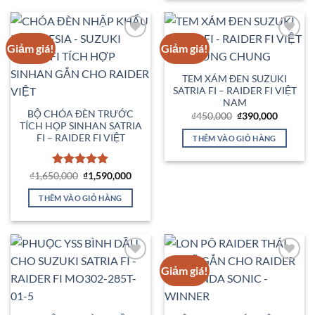
Giảm giá!
Giảm giá!
Add to
Add to
Wishlist
Wishlist
TEM XÁM ĐEN SUZUKI
SATRIA FI – RAIDER FI VIỆT
NAM
BỘ CHÓA ĐÈN TRƯỚC
Giá
Giá
₫
450,000
₫
390,000
gốc
hiện
TÍCH HỌP SINHAN SATRIA
là:
tại
FI – RAIDER FI VIỆT
THÊM VÀO GIỎ HÀNG
₫450,000.
là:
₫390,00
Được xếp
Giá
Giá
₫
1,650,000
₫
1,590,000
gốc
hiện
hạng
5
5
là:
tại
sao
THÊM VÀO GIỎ HÀNG
₫1,650,000.
là:
₫1,590,000.
Giảm giá!
Add to
Add to
Wishlist
Wishlist