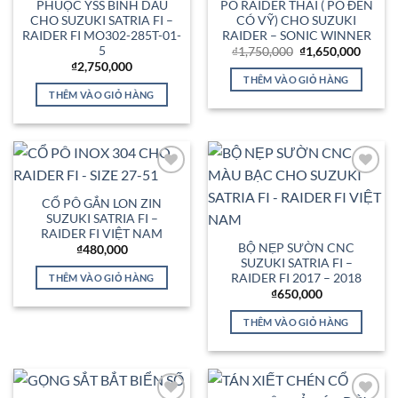
PHUỘC YSS BÌNH DẦU
PÔ RAIDER THÁI ( PÔ ĐEN
CHO SUZUKI SATRIA FI –
CÓ VỸ) CHO SUZUKI
RAIDER FI MO302-285T-01-
RAIDER – SONIC WINNER
5
Giá
Giá
₫
1,750,000
₫
1,650,000
gốc
hiện
₫
2,750,000
là:
tại
THÊM VÀO GIỎ HÀNG
₫1,750,000.
là:
THÊM VÀO GIỎ HÀNG
₫1,650
Add to
Add to
Wishlist
Wishlist
CỔ PÔ GẮN LON ZIN
SUZUKI SATRIA FI –
RAIDER FI VIỆT NAM
BỘ NẸP SƯỜN CNC
₫
480,000
SUZUKI SATRIA FI –
RAIDER FI 2017 – 2018
THÊM VÀO GIỎ HÀNG
₫
650,000
THÊM VÀO GIỎ HÀNG