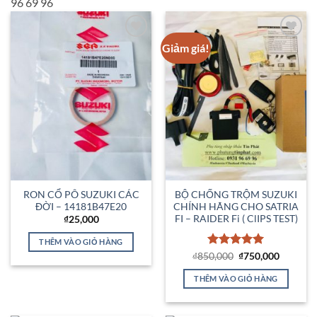
96 69 96
Giảm giá!
Add to
Add to
Wishlist
Wishlist
RON CỔ PÔ SUZUKI CÁC
BỘ CHỐNG TRỘM SUZUKI
ĐỜI – 14181B47E20
CHÍNH HÃNG CHO SATRIA
FI – RAIDER Fi ( ClIPS TEST)
₫
25,000
THÊM VÀO GIỎ HÀNG
Được xếp
Giá
Giá
₫
850,000
₫
750,000
gốc
hiện
hạng
5
5
là:
tại
sao
THÊM VÀO GIỎ HÀNG
₫850,000.
là:
₫750,00