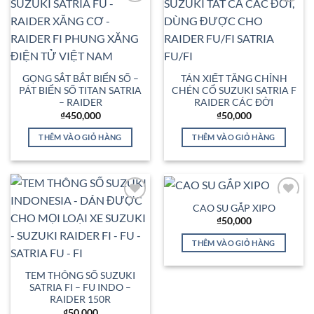
Add to
Add to
Wishlist
Wishlist
GỌNG SẮT BẮT BIỂN SỐ –
TÁN XIẾT TĂNG CHỈNH
PÁT BIỂN SỐ TITAN SATRIA
CHÉN CỔ SUZUKI SATRIA F
– RAIDER
RAIDER CÁC ĐỜI
₫
450,000
₫
50,000
THÊM VÀO GIỎ HÀNG
THÊM VÀO GIỎ HÀNG
CAO SU GẮP XIPO
Add to
Add to
Wishlist
Wishlist
₫
50,000
THÊM VÀO GIỎ HÀNG
TEM THÔNG SỐ SUZUKI
SATRIA FI – FU INDO –
RAIDER 150R
₫
50,000