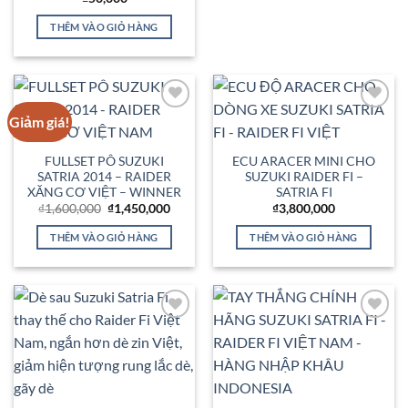
THÊM VÀO GIỎ HÀNG
Giảm giá!
Add to
Add to
Wishlist
Wishlist
FULLSET PÔ SUZUKI
ECU ARACER MINI CHO
SATRIA 2014 – RAIDER
SUZUKI RAIDER FI –
XĂNG CƠ VIỆT – WINNER
SATRIA FI
Giá
Giá
₫
1,600,000
₫
1,450,000
₫
3,800,000
gốc
hiện
là:
tại
THÊM VÀO GIỎ HÀNG
THÊM VÀO GIỎ HÀNG
₫1,600,000.
là:
₫1,450,000.
Add to
Add to
Wishlist
Wishlist