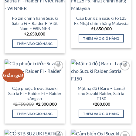
Add to
Add to
Wishlist
Wishlist
Pô zin chính hãng Suzuki
Cặp bửng zin suzuki Fx125
Satria Fi – Raider Fi Việt
Fx Nhật chính hãng Malaysia
Nam – WINNER
₫
1,650,000
₫
2,650,000
THÊM VÀO GIỎ HÀNG
THÊM VÀO GIỎ HÀNG
Giảm giá!
Add to
Add to
Wishlist
Wishlist
Cặp phuộc trước Suzuki
Mặt nạ độ ( Baru – Lama)
Satria Fi – Raider Fi – Raider
cho Suzuki Raider, Satria
xăng cơ
F150
Giá
Giá
₫
2,750,000
₫
2,300,000
₫
280,000
gốc
hiện
là:
tại
THÊM VÀO GIỎ HÀNG
THÊM VÀO GIỎ HÀNG
₫2,750,000.
là:
₫2,300,000.