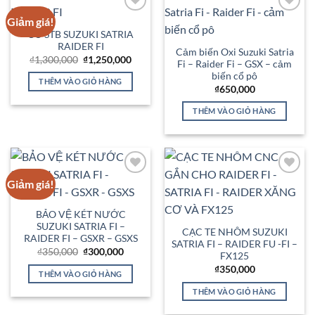
Giảm giá!
Add to
Add to
Wishlist
Wishlist
CỔ STB SUZUKI SATRIA
RAIDER FI
Cảm biến Oxi Suzuki Satria
Giá
Giá
₫
1,300,000
₫
1,250,000
Fi – Raider Fi – GSX – cảm
gốc
hiện
biến cổ pô
là:
tại
THÊM VÀO GIỎ HÀNG
₫1,300,000.
là:
₫
650,000
₫1,250,000.
THÊM VÀO GIỎ HÀNG
Giảm giá!
Add to
Add to
Wishlist
Wishlist
BẢO VỆ KÉT NƯỚC
SUZUKI SATRIA FI –
CẠC TE NHÔM SUZUKI
RAIDER FI – GSXR – GSXS
SATRIA FI – RAIDER FU -FI –
Giá
Giá
₫
350,000
₫
300,000
FX125
gốc
hiện
là:
tại
₫
350,000
THÊM VÀO GIỎ HÀNG
₫350,000.
là:
₫300,000.
THÊM VÀO GIỎ HÀNG