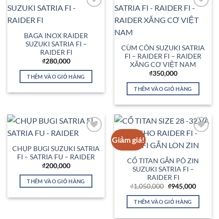
Add to
Add to
Wishlist
Wishlist
BAGA INOX RAIDER
SUZUKI SATRIA FI –
CÙM CÔN SUZUKI SATRIA
RAIDER FI
FI – RAIDER FI – RAIDER
₫
280,000
XĂNG CƠ VIỆT NAM
₫
350,000
THÊM VÀO GIỎ HÀNG
THÊM VÀO GIỎ HÀNG
Giảm giá!
Add to
Add to
Wishlist
Wishlist
CHỤP BUGI SUZUKI SATRIA
FI – SATRIA FU – RAIDER
CỔ TITAN GẮN PÔ ZIN
₫
200,000
SUZUKI SATRIA FI –
RAIDER FI
THÊM VÀO GIỎ HÀNG
Giá
Giá
₫
1,050,000
₫
945,000
gốc
hiện
là:
tại
THÊM VÀO GIỎ HÀNG
₫1,050,000.
là:
₫945,00