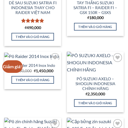
DÈ SAU SUZUKI SATRIA FI
TAY THẮNG SUZUKI
INDONESIA THAY CHO
SATRIA FI – RAIDER FI –
RAIDER VIỆT NAM
GSX 150R – GSXS
₫
180,000
THÊM VÀO GIỎ HÀNG
Được xếp
₫
490,000
hạng
5
5
sao
THÊM VÀO GIỎ HÀNG
Pô Raider 2014 Inox Indo
Giảm giá!
Add to
Add to
Wishlist
Wishlist
Giá
Giá
₫
1,650,000
₫
1,450,000
gốc
hiện
là:
tại
PÔ SUZUKI AXELO –
THÊM VÀO GIỎ HÀNG
₫1,650,000.
là:
SHOGUN INDONESIA
₫1,450,000.
CHÍNH HÃNG
₫
2,350,000
THÊM VÀO GIỎ HÀNG