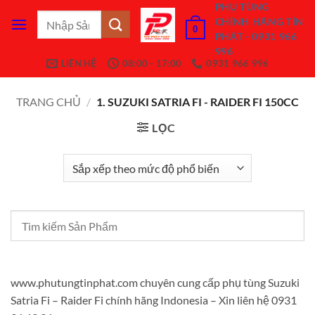
Bỏ
PHỤ TÙNG
Tìm
CHÍNH HÃNG TÍN
qua
0
kiếm:
PHÁT - 0931 966
nội
996
dung
LIÊN HỆ
08:00 - 17:00
0931 966 996
TRANG CHỦ
/
1. SUZUKI SATRIA FI - RAIDER FI 150CC
LỌC
www.phutungtinphat.com chuyên cung cấp phụ tùng Suzuki
Satria Fi – Raider Fi chính hãng Indonesia – Xin liên hệ 0931