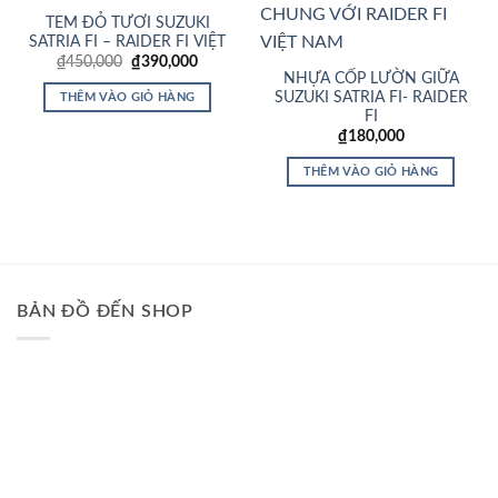
TEM ĐỎ TƯƠI SUZUKI
SATRIA FI – RAIDER FI VIỆT
Giá
Giá
₫
450,000
₫
390,000
gốc
hiện
NHỰA CỐP LƯỜN GIỮA
là:
tại
SUZUKI SATRIA FI- RAIDER
THÊM VÀO GIỎ HÀNG
₫450,000.
là:
FI
₫390,000.
₫
180,000
THÊM VÀO GIỎ HÀNG
BẢN ĐỒ ĐẾN SHOP