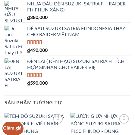
NHỰA ĐẦU ĐÈN SUZUKI SATRIA FI - RAIDER
FI ( PHUN XĂNG)
₫
380,000
DÈ SAU SUZUKI SATRIA FI INDONESIA THAY
CHO RAIDER VIỆT NAM
5.00
1
trên 5
₫
490,000
dựa trên
đánh giá
ĐÈN LÁI ( ĐÈN HẬU) SUZUKI SATRIA FI TÍCH
HỢP SINHAN CHO RAIDER VIỆT
5.00
1
trên 5
₫
590,000
dựa trên
đánh giá
SẢN PHẨM TƯƠNG TỰ
Giảm giá!
Add to
Add to
Wishlist
Wishlist