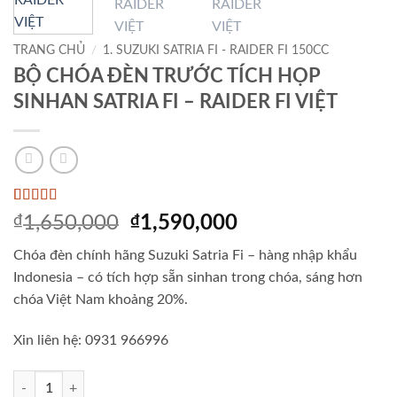
TRANG CHỦ
/
1. SUZUKI SATRIA FI - RAIDER FI 150CC
BỘ CHÓA ĐÈN TRƯỚC TÍCH HỌP
SINHAN SATRIA FI – RAIDER FI VIỆT
5
2
trên 5 dựa
Giá
Giá
₫
1,650,000
₫
1,590,000
trên
đánh
gốc
hiện
giá
Chóa đèn chính hãng Suzuki Satria Fi – hàng nhập khẩu
là:
tại
Indonesia – có tích hợp sẵn sinhan trong chóa, sáng hơn
₫1,650,000.
là:
chóa Việt Nam khoảng 20%.
₫1,590,000.
Xin liên hệ: 0931 966996
BỘ CHÓA ĐÈN TRƯỚC TÍCH HỌP SINHAN SATRIA FI - RAIDER FI VI