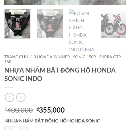
TRANG CHỦ
/
3.HONDA WINNER - SONIC 150R - SUPRA GTR
150
NHỰA NHÁM BẮT ĐỒNG HỒ HONDA
SONIC INDO
Giá
Giá
400,000
355,000
₫
₫
gốc
hiện
NHỰA NHÁM BẮT ĐỒNG HỒ HONDA SONIC
là:
tại
NHỰA NHÁM BẮT ĐỒNG HỒ HONDA SONIC INDO số lượng