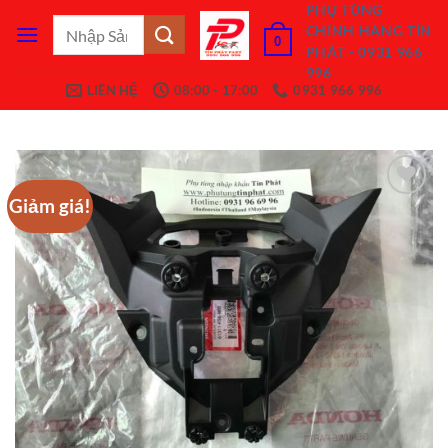
Bỏ
PHỤ TÙNG
Tìm
CHÍNH HÃNG TÍN
qua
0
kiếm:
PHÁT - 0931 966
nội
996
dung
LIÊN HỆ
08:00 - 17:00
0931 966 996
Giảm giá!
Add to
Wishlist