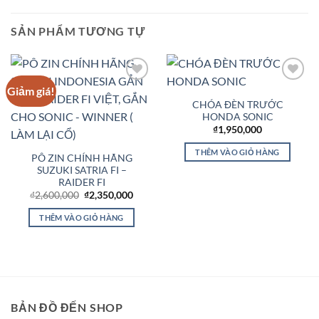
SẢN PHẨM TƯƠNG TỰ
Giảm giá!
Add to
Add to
Wishlist
Wishlist
CHÓA ĐÈN TRƯỚC
HONDA SONIC
₫
1,950,000
THÊM VÀO GIỎ HÀNG
PÔ ZIN CHÍNH HÃNG
SUZUKI SATRIA FI –
RAIDER FI
Giá
Giá
₫
2,600,000
₫
2,350,000
gốc
hiện
là:
tại
THÊM VÀO GIỎ HÀNG
₫2,600,000.
là:
₫2,350,000.
BẢN ĐỒ ĐẾN SHOP