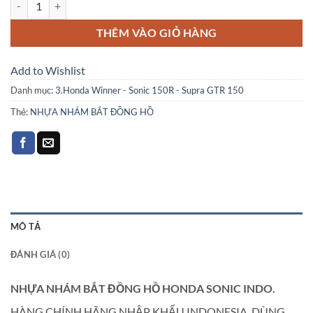
₫400,000.
là:
₫355,000.
THÊM VÀO GIỎ HÀNG
Add to Wishlist
Danh mục:
3.Honda Winner - Sonic 150R - Supra GTR 150
Thẻ:
NHỰA NHÁM BẮT ĐỒNG HỒ
MÔ TẢ
ĐÁNH GIÁ (0)
NHỰA NHÁM BẮT ĐỒNG HỒ HONDA SONIC INDO.
HÀNG CHÍNH HÃNG NHẬP KHẨU INDONESIA. DÙNG