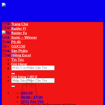
Bỏ
qua
nội
dung
Trang Chủ
Raider Fi
Raider Fu
Sonic – Winner
Pô độ
GSX150
Sản Phẩm
Niềng Excel
Tin Tức
Giỏ Hàng
Tìm
Liên Hệ
kiếm:
Giỏ hàng /
₫
0
0
Tìm
kiếm:
Liên hệ
08:00 - 17:00
0931 966 996