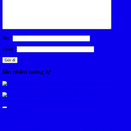
Tên
*
Email
*
Sản phẩm tương tự
Add to Wishlist
Xem nhanh
RON CAO SU BÉC PHUN SATRIA FI – RAIDER FI – GSX