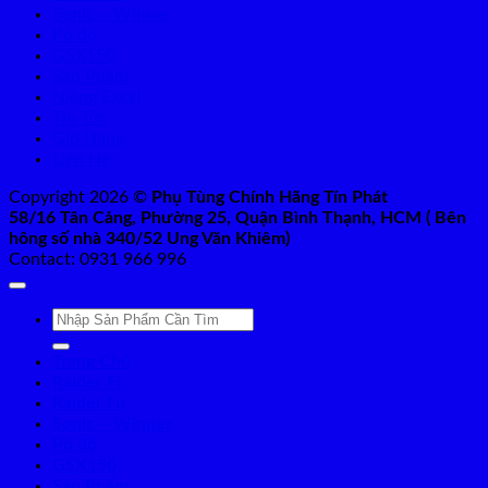
Sonic – Winner
Pô độ
GSX150
Sản Phẩm
Niềng Excel
Tin Tức
Giỏ Hàng
Liên Hệ
Copyright 2026 ©
Phụ Tùng Chính Hãng Tín Phát
58/16 Tân Cảng, Phường 25, Quận Bình Thạnh, HCM ( Bên
hông số nhà 340/52 Ung Văn Khiêm)
Contact: 0931 966 996
Tìm
kiếm:
Trang Chủ
Raider Fi
Raider Fu
Sonic – Winner
Pô độ
GSX150
Sản Phẩm