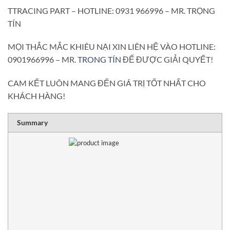
TTRACING PART – HOTLINE: 0931 966996 – MR. TRỌNG
TÍN
MỌI THẮC MẮC KHIÊU NẠI XIN LIÊN HỆ VÀO HOTLINE:
0901966996 – MR.
TRONG TÍN
ĐỂ ĐƯỢC GIẢI QUYẾT!
CAM KẾT LUÔN MANG ĐẾN GIÁ TRỊ TỐT NHẤT CHO
KHÁCH HÀNG!
RATING
1 sta
2 sta
3 sta
4 sta
5 sta
Summary