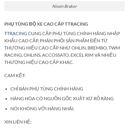
Nissin Braker
PHỤ TÙNG ĐỘ XE CAO CẤP TTRACING
TTRACING
CUNG CẤP PHỤ TÙNG CHÍNH HÃNG NHẬP
KHẨU CAO CẤP. PHÂN PHỐI SẢN PHẨM ĐẾN TỪ
THƯƠNG HIỆU CAO CẤP NHƯ OHLIN, BREMBO, TWM
RACING, OHLINS, ACCOSSATO, EXCEL RIM VÀ NHIỀU
THƯƠNG HIỆU CAO CẤP KHÁC.
CAM KẾT:
CHỈ BÁN PHỤ TÙNG CHÍNH HÃNG
HÀNG HÓA CÓ NGUỒN GỐC XUẤT XỨ RỎ RÀNG
NÓI KHÔNG VỚI HÀNG NHÁI.
XIN LIÊN HỆ: