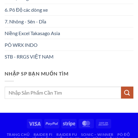
6. Pô Độ các dòng xe
7. Nhông - Sên - Dĩa
Niềng Excel Takasago Asia
PÔ WRX INDO
STB - RRGS VIỆT NAM
NHẬP SP BẠN MUỐN TÌM
Tìm
kiếm:
Visa
PayPal
Stripe
MasterCard
Cash
On
TRANG CHỦ
RAIDER FI
RAIDER FU
SONIC – WINNER
PÔ ĐỘ
Delivery