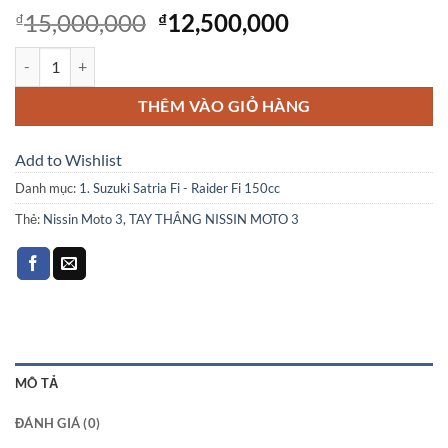
Giá
Giá
15,000,000
12,500,000
₫
₫
gốc
hiện
TAY THẮNG NISSIN MOTO 3 số lượng
là:
tại
₫15,000,000.
là:
THÊM VÀO GIỎ HÀNG
₫12,500,000.
Add to Wishlist
Danh mục:
1. Suzuki Satria Fi - Raider Fi 150cc
Thẻ:
Nissin Moto 3
,
TAY THẮNG NISSIN MOTO 3
MÔ TẢ
ĐÁNH GIÁ (0)