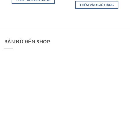
₫450,000.
là:
THÊM VÀO GIỎ HÀNG
₫390,000.
BẢN ĐỒ ĐẾN SHOP