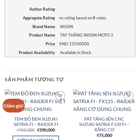
Author Rating
Aggregate Rating
no rating
based on
0
votes
Brand Name
NISSIN
Product Name
TAY THẮNG NISSIN MOTO 3
Price
VND
12500000
Product Availability
Available in Stock
SẢN PHẨM TƯƠNG TỰ
Giảm giá!
Add to
Add to
Wishlist
Wishlist
TEM ĐỎ ĐEN SUZUKI
PÁT TĂNG SÊN CNC
SATRIA FI – RAIDER FI
SUZUKI SATRIA F150 FI –
XĂNG CƠ
Giá
Giá
₫
450,000
₫
390,000
gốc
hiện
₫
75,000
là:
tại
THÊM VÀO GIỎ HÀNG