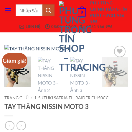
Bỏ
PHỤ TÙNG
Tìm
CHÍNH HÃNG TÍN
qua
0
kiếm:
PHÁT - 0931 966
nội
996
dung
LIÊN HỆ
08:00 - 17:00
0931 966 996
Giảm giá!
Add to
Wishlist
TRANG CHỦ
/
1. SUZUKI SATRIA FI - RAIDER FI 150CC
TAY THẮNG NISSIN MOTO 3