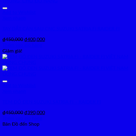
Add to Wishlist
Xem nhanh
TAY DẮT CẢN SAU CNC SUZUKI SATRIA FI RAIDER FI
Giá
Giá
₫
450,000
₫
400,000
gốc
hiện
Thêm vào giỏ hàng
là:
tại
Giảm giá!
₫450,000.
là:
₫400,000.
Add to Wishlist
Xem nhanh
TEM ĐỎ ĐEN SUZUKI SATRIA FI – RAIDER FI
Giá
Giá
₫
450,000
₫
390,000
gốc
hiện
Thêm vào giỏ hàng
là:
tại
Bản Đồ đến Shop
₫450,000.
là:
₫390,000.