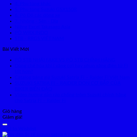
4. Phụ tùng khác
5. Phụ tùng Suzuki GSX150R
6. Pô Độ các dòng xe
7. Nhông - Sên - Dĩa
Niềng Excel Takasago Asia
PÔ WRX INDO
STB - RRGS VIỆT NAM
Bài Viết Mới
PÔ STB NHÁI FAKE VS PÔ STB CHÍNH HÃNG
Dùng chế hòa khí ( xăng cơ) hay phun xăng điện tử Fi
tốt hơn?
Catalog bảng giá Suzuki Satria Fi – Raider Fi Việt Nam
SUZUKI SATRIA FI – RAIDER DỌN CƠ BẮP CỦA
BIKER BIỂN ĐẢO
Video hướng dẫn ráp chống trộm Suzuki chính hãng
cho Satria Fi – Raider Fi
Giỏ hàng
Giảm giá!
Add to Wishlist