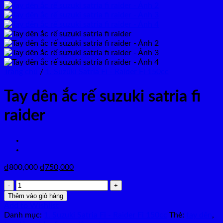
Trang chủ
/
1. Suzuki Satria Fi - Raider Fi 150cc
Tay dên ắc rế suzuki satria fi
raider
Giá
Giá
₫
800,000
₫
750,000
gốc
hiện
Tay
là:
tại
dên
₫800,000.
là:
Thêm vào giỏ hàng
ắc
₫750,000.
Add to Wishlist
rế
Danh mục:
1. Suzuki Satria Fi - Raider Fi 150cc
Thẻ:
tay dên
,
suzuki