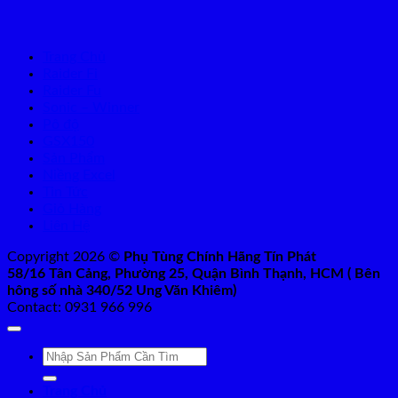
Trang Chủ
Raider Fi
Raider Fu
Sonic – Winner
Pô độ
GSX150
Sản Phẩm
Niềng Excel
Tin Tức
Giỏ Hàng
Liên Hệ
Copyright 2026 ©
Phụ Tùng Chính Hãng Tín Phát
58/16 Tân Cảng, Phường 25, Quận Bình Thạnh, HCM ( Bên
hông số nhà 340/52 Ung Văn Khiêm)
Contact: 0931 966 996
Tìm
kiếm:
Trang Chủ