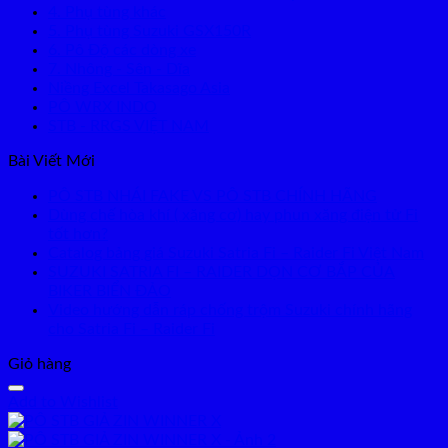
4. Phụ tùng khác
5. Phụ tùng Suzuki GSX150R
6. Pô Độ các dòng xe
7. Nhông - Sên - Dĩa
Niềng Excel Takasago Asia
PÔ WRX INDO
STB - RRGS VIỆT NAM
Bài Viết Mới
PÔ STB NHÁI FAKE VS PÔ STB CHÍNH HÃNG
Dùng chế hòa khí ( xăng cơ) hay phun xăng điện tử Fi
tốt hơn?
Catalog bảng giá Suzuki Satria Fi – Raider Fi Việt Nam
SUZUKI SATRIA FI – RAIDER DỌN CƠ BẮP CỦA
BIKER BIỂN ĐẢO
Video hướng dẫn ráp chống trộm Suzuki chính hãng
cho Satria Fi – Raider Fi
Giỏ hàng
Add to Wishlist