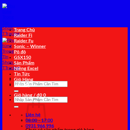
Bỏ
qua
nội
dung
Trang Chủ
Raider Fi
Raider Fu
Sonic – Winner
Pô độ
GSX150
Sản Phẩm
Niềng Excel
Tin Tức
Giỏ Hàng
Tìm
Liên Hệ
kiếm:
Giỏ hàng /
₫
0
0
Tìm
kiếm:
Liên hệ
08:00 - 17:00
0931 966 996