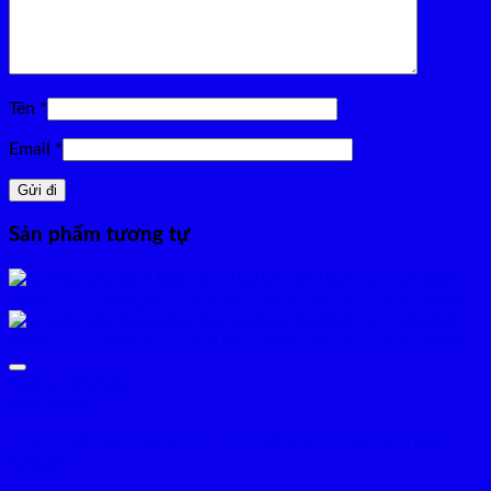
Tên
*
Email
*
Sản phẩm tương tự
Add to Wishlist
Xem nhanh
GỌNG SẮT BẮT BIỂN SỐ – PÁT BIỂN SỐ TITAN SATRIA –
RAIDER