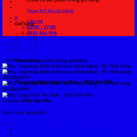
Chưa có sản phẩm trong giỏ hàng.
Quay trở lại cửa hàng
0
Liên hệ
Giỏ hàng
08:00 - 17:00
0931 966 996
Liên hệ mua hàng
Chưa có sản phẩm trong giỏ hàng.
Quay trở lại cửa hàng
Phụ tùng chính hãng Tín Phát - 0931 966 996
Hotline:
0931 966 996
Click đây để chat trực tiếp
Danh mục sản phẩm
1. Suzuki Satria Fi - Raider Fi 150cc
2. Suzuki Satria Fu - Raider Fu xăng cơ Việt Nam
3.Honda Winner - Sonic 150R - Supra GTR 150