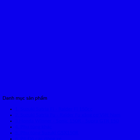
Danh mục sản phẩm
1. Suzuki Satria Fi - Raider Fi 150cc
2. Suzuki Satria Fu - Raider Fu xăng cơ Việt Nam
3.Honda Winner - Sonic 150R - Supra GTR 150
4. Phụ tùng khác
5. Phụ tùng Suzuki GSX150R
6. Pô Độ các dòng xe