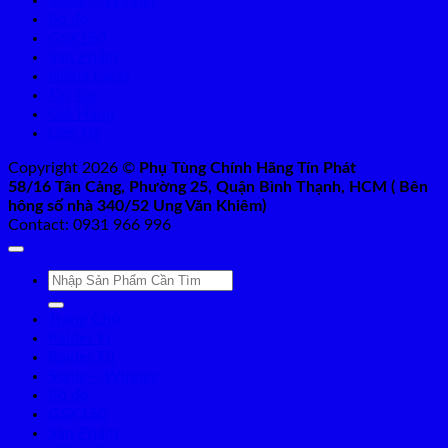
Pô độ
GSX150
Sản Phẩm
Niềng Excel
Tin Tức
Giỏ Hàng
Liên Hệ
Copyright 2026 ©
Phụ Tùng Chính Hãng Tín Phát
58/16 Tân Cảng, Phường 25, Quận Bình Thạnh, HCM ( Bên
hông số nhà 340/52 Ung Văn Khiêm)
Contact: 0931 966 996
Tìm
kiếm:
Trang Chủ
Raider Fi
Raider Fu
Sonic – Winner
Pô độ
GSX150
Sản Phẩm