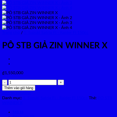
Trang chủ
/
1. Suzuki Satria Fi - Raider Fi 150cc
PÔ STB GIẢ ZIN WINNER X
₫
1,550,000
PÔ
STB
Thêm vào giỏ hàng
GIẢ
Add to Wishlist
ZIN
Danh mục:
1. Suzuki Satria Fi - Raider Fi 150cc
Thẻ:
PO STB
WINNER
WINNER X
X
số
Mô tả
lượng
Đánh giá (0)