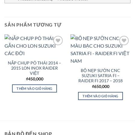
SẢN PHẨM TƯƠNG TỰ
Add to
Add to
Wishlist
Wishlist
NẮP CHỤP PÔ THÁI 2014 –
2015 LON INOX RAIDER
BỘ NẸP SƯỜN CNC
VIỆT
SUZUKI SATRIA FI –
₫
450,000
RAIDER FI 2017 – 2018
₫
650,000
THÊM VÀO GIỎ HÀNG
THÊM VÀO GIỎ HÀNG
BẢN ĐỒ ĐẾN SHOP