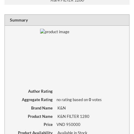
RATING
1 sta
2 sta
3 sta
4 sta
5 sta
Summary
Author Rating
Aggregate Rating
no rating
based on
0
votes
Brand Name
K&N
Product Name
K&N FILTER 1280
Price
VND
950000
Product Availability
Available in Stock