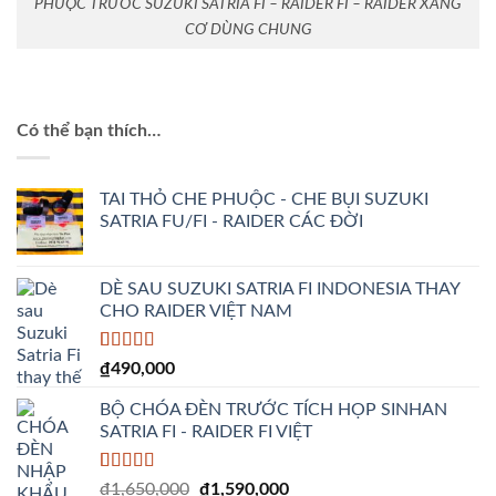
PHUỘC TRƯỚC SUZUKI SATRIA FI – RAIDER FI – RAIDER XĂNG
CƠ DÙNG CHUNG
Có thể bạn thích…
TAI THỎ CHE PHUỘC - CHE BỤI SUZUKI
SATRIA FU/FI - RAIDER CÁC ĐỜI
DÈ SAU SUZUKI SATRIA FI INDONESIA THAY
CHO RAIDER VIỆT NAM
5.00
1
trên 5
₫
490,000
dựa trên
đánh giá
BỘ CHÓA ĐÈN TRƯỚC TÍCH HỌP SINHAN
SATRIA FI - RAIDER FI VIỆT
5.00
2
trên 5
Giá
Giá
₫
1,650,000
₫
1,590,000