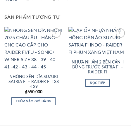
dựa trên
gốc
hiện
đánh giá
là:
tại
₫1,650,000.
là:
SẢN PHẨM TƯƠNG TỰ
₫1,590,000.
Add to
Add to
Wishlist
Wishlist
NHỰA NHÁM 2 BÊN CÁNH
BỬNG TRƯỚC SATRIA FI –
RAIDER FI
NHÔNG SÊN DĨA SUZUKI
SATRIA FI – RAIDER FI T38
ĐỌC TIẾP
-T39
₫
650,000
THÊM VÀO GIỎ HÀNG