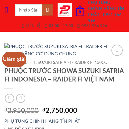
Bỏ
PHỤ TÙNG
Tìm
CHÍNH HÃNG TÍN
qua
0
kiếm:
PHÁT - 0931 966
nội
996
dung
LIÊN HỆ
08:00 - 17:00
0931 966 996
Giảm giá!
Add to
TRANG CHỦ
/
1. SUZUKI SATRIA FI - RAIDER FI 150CC
Wishlist
PHUỘC TRƯỚC SHOWA SUZUKI SATRIA
FI INDONESIA – RAIDER FI VIỆT NAM
Giá
Giá
₫
2,950,000
₫
2,750,000
gốc
hiện
PHỤ TÙNG CHÍNH HÃNG TÍN PHÁT
là:
tại
Cam kết chất lượng.