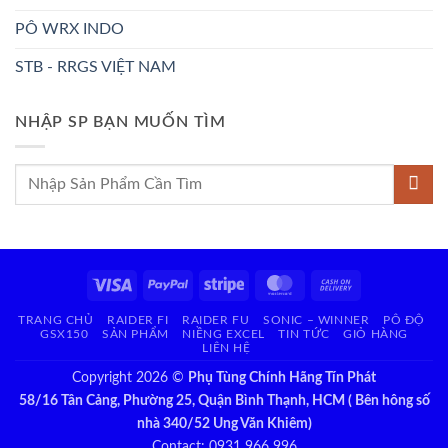
PÔ WRX INDO
STB - RRGS VIỆT NAM
NHẬP SP BẠN MUỐN TÌM
Tìm
kiếm:
Visa
PayPal
Stripe
MasterCard
Cash
On
TRANG CHỦ
RAIDER FI
RAIDER FU
SONIC – WINNER
PÔ ĐỘ
Delivery
GSX150
SẢN PHẨM
NIỀNG EXCEL
TIN TỨC
GIỎ HÀNG
LIÊN HỆ
Copyright 2026 ©
Phụ Tùng Chính Hãng Tín Phát
58/16 Tân Cảng, Phường 25, Quận Bình Thạnh, HCM ( Bên hông số
nhà 340/52 Ung Văn Khiêm)
Contact: 0931 966 996