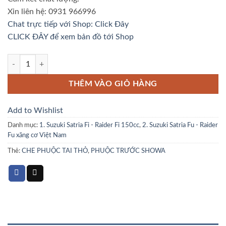
₫2,950,000.
là:
Xin liên hệ: 0931 966996
₫2,750,000.
Chat trực tiếp với Shop: Click Đây
CLICK ĐÂY để xem bản đồ tới Shop
PHUỘC TRƯỚC SHOWA SUZUKI SATRIA FI INDONESIA - RAIDER FI 
THÊM VÀO GIỎ HÀNG
Add to Wishlist
Danh mục:
1. Suzuki Satria Fi - Raider Fi 150cc
,
2. Suzuki Satria Fu - Raider
Fu xăng cơ Việt Nam
Thẻ:
CHE PHUỘC TAI THỎ
,
PHUỘC TRƯỚC SHOWA