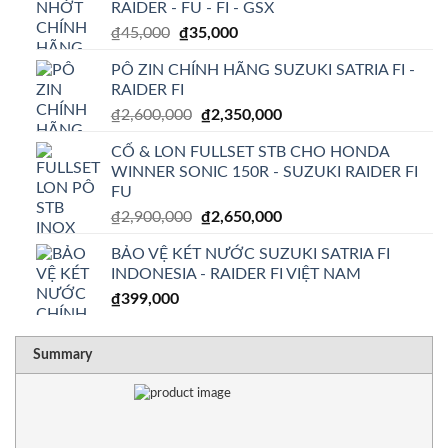
RAIDER - FU - FI - GSX
Giá
Giá
₫
45,000
₫
35,000
gốc
hiện
PÔ ZIN CHÍNH HÃNG SUZUKI SATRIA FI -
là:
tại
RAIDER FI
₫45,000.
là:
Giá
Giá
₫
2,600,000
₫
2,350,000
₫35,000.
gốc
hiện
CỔ & LON FULLSET STB CHO HONDA
là:
tại
WINNER SONIC 150R - SUZUKI RAIDER FI
₫2,600,000.
là:
FU
₫2,350,000.
Giá
Giá
₫
2,900,000
₫
2,650,000
gốc
hiện
BẢO VỆ KÉT NƯỚC SUZUKI SATRIA FI
là:
tại
INDONESIA - RAIDER FI VIỆT NAM
₫2,900,000.
là:
₫
399,000
₫2,650,000.
RATING
1 sta
2 sta
3 sta
4 sta
5 sta
Summary