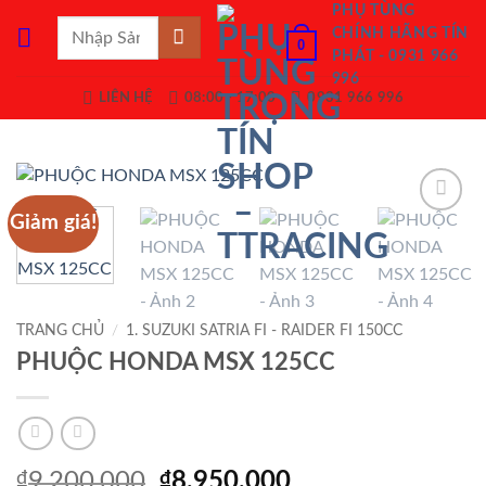
Bỏ
PHỤ TÙNG
Tìm
CHÍNH HÃNG TÍN
qua
0
kiếm:
PHÁT - 0931 966
nội
996
dung
LIÊN HỆ
08:00 - 17:00
0931 966 996
Giảm giá!
Add to
Wishlist
TRANG CHỦ
/
1. SUZUKI SATRIA FI - RAIDER FI 150CC
PHUỘC HONDA MSX 125CC
Giá
Giá
₫
9,200,000
₫
8,950,000