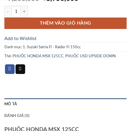
gốc
hiện
PHUỘC HONDA MSX 125CC số lượng
là:
tại
₫9,200,000.
là:
THÊM VÀO GIỎ HÀNG
₫8,950,000.
Add to Wishlist
Danh mục:
1. Suzuki Satria Fi - Raider Fi 150cc
Thẻ:
PHUỘC HONDA MSX 125CC
,
PHUỘC USD UPSIDE DOWN
MÔ TẢ
ĐÁNH GIÁ (0)
PHUỘC HONDA MSX 125CC