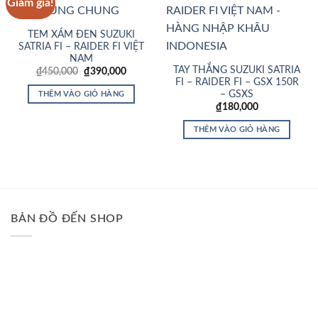
Giảm giá!
Add to
Add to
Wishlist
Wishlist
TEM XÁM ĐEN SUZUKI
SATRIA FI – RAIDER FI VIỆT
NAM
TAY THẮNG SUZUKI SATRIA
Giá
Giá
₫
450,000
₫
390,000
gốc
hiện
FI – RAIDER FI – GSX 150R
là:
tại
– GSXS
THÊM VÀO GIỎ HÀNG
₫450,000.
là:
₫
180,000
₫390,000.
THÊM VÀO GIỎ HÀNG
BẢN ĐỒ ĐẾN SHOP