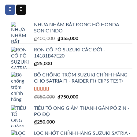
NHỰA NHÁM BẮT ĐỒNG HỒ HONDA
SONIC INDO
Giá
Giá
₫
400,000
₫
355,000
gốc
hiện
RON CỔ PÔ SUZUKI CÁC ĐỜI -
là:
tại
14181B47E20
₫400,000.
là:
₫
25,000
₫355,000.
BỘ CHỐNG TRỘM SUZUKI CHÍNH HÃNG
CHO SATRIA FI - RAIDER Fi ( ClIPS TEST)
5.00
2
trên 5
Giá
Giá
₫
850,000
₫
750,000
dựa trên
gốc
hiện
đánh giá
TIÊU TỔ ONG GIẢM THANH GẮN PÔ ZIN -
là:
tại
PÔ ĐỘ
₫850,000.
là:
₫
250,000
₫750,000.
LỌC NHỚT CHÍNH HÃNG SUZUKI SATRIA -