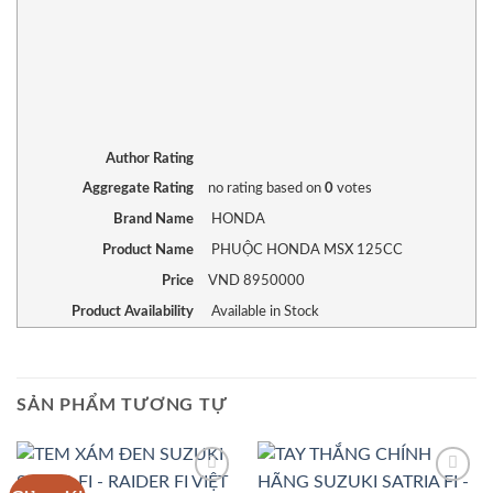
Author Rating
Aggregate Rating
no rating
based on
0
votes
Brand Name
HONDA
Product Name
PHUỘC HONDA MSX 125CC
Price
VND
8950000
Product Availability
Available in Stock
SẢN PHẨM TƯƠNG TỰ