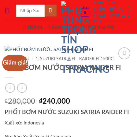
Bỏ
PHỤ TÙNG
Tìm
CHÍNH HÃNG TÍN
qua
0
kiếm:
PHÁT - 0931 966
nội
996
dung
LIÊN HỆ
08:00 - 17:00
0931 966 996
TRANG CHỦ
/
1. SUZUKI SATRIA FI - RAIDER FI 150CC
Giảm giá!
Add to
PHỐT BƠM NƯỚC SATRIA RAIDER FI
Wishlist
Giá
Giá
₫
280,000
₫
240,000
gốc
hiện
PHỐT BƠM NƯỚC SUZUKI SATRIA RAIDER FI
là:
tại
₫280,000.
là:
Xuất xứ: Indonesia
₫240,000.
Nơi Sản Xuất: Suzuki Company