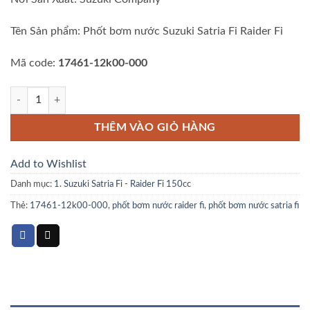
Tên Sản phẩm: Phốt bơm nước Suzuki Satria Fi Raider Fi
Mã code:
17461-12k00-000
PHỐT BƠM NƯỚC SATRIA RAIDER FI số lượng
THÊM VÀO GIỎ HÀNG
Add to Wishlist
Danh mục:
1. Suzuki Satria Fi - Raider Fi 150cc
Thẻ:
17461-12k00-000
,
phốt bơm nước raider fi
,
phốt bơm nước satria fi