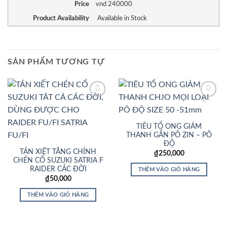
Price
vnd
240000
Product Availability
Available in Stock
SẢN PHẨM TƯƠNG TỰ
Add to
Add to
Wishlist
Wishlist
TIÊU TỔ ONG GIẢM
THANH GẮN PÔ ZIN – PÔ
ĐỘ
TÁN XIẾT TĂNG CHỈNH
₫
250,000
CHÉN CỔ SUZUKI SATRIA F
RAIDER CÁC ĐỜI
THÊM VÀO GIỎ HÀNG
₫
50,000
THÊM VÀO GIỎ HÀNG