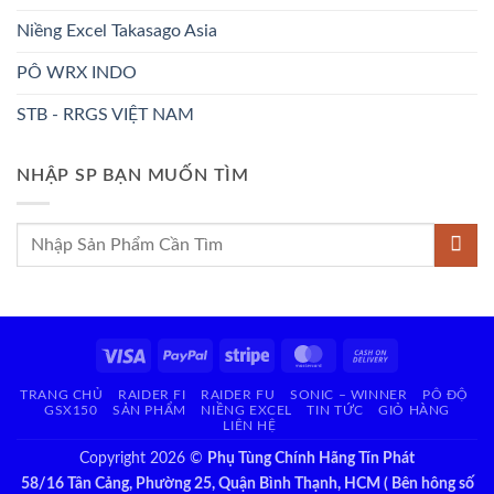
Niềng Excel Takasago Asia
PÔ WRX INDO
STB - RRGS VIỆT NAM
NHẬP SP BẠN MUỐN TÌM
Tìm
kiếm:
Visa
PayPal
Stripe
MasterCard
Cash
On
TRANG CHỦ
RAIDER FI
RAIDER FU
SONIC – WINNER
PÔ ĐỘ
Delivery
GSX150
SẢN PHẨM
NIỀNG EXCEL
TIN TỨC
GIỎ HÀNG
LIÊN HỆ
Copyright 2026 ©
Phụ Tùng Chính Hãng Tín Phát
58/16 Tân Cảng, Phường 25, Quận Bình Thạnh, HCM ( Bên hông số