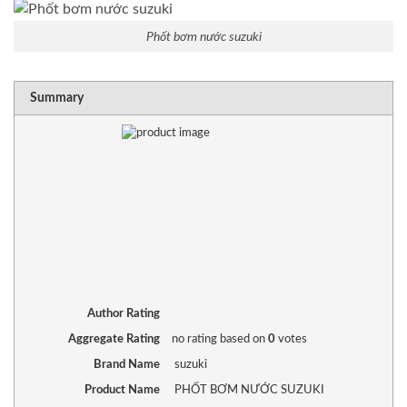
Phốt bơm nước suzuki
RATING
1 sta
2 sta
3 sta
4 sta
5 sta
Summary
Author Rating
Aggregate Rating
no rating
based on
0
votes
Brand Name
suzuki
Product Name
PHỐT BƠM NƯỚC SUZUKI