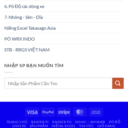
6. Pô Độ các dòng xe
7. Nhông - Sên - Dĩa
Niềng Excel Takasago Asia
PÔ WRX INDO
STB - RRGS VIỆT NAM
NHẬP SP BẠN MUỐN TÌM
Tìm
kiếm:
Visa
PayPal
Stripe
MasterCard
Cash
On
TRANG CHỦ
RAIDER FI
RAIDER FU
SONIC – WINNER
PÔ ĐỘ
Delivery
GSX150
SẢN PHẨM
NIỀNG EXCEL
TIN TỨC
GIỎ HÀNG