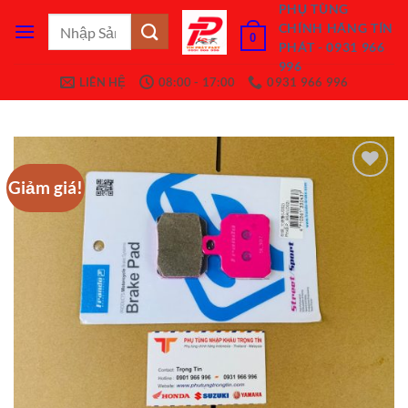
Bỏ
PHỤ TÙNG
Tìm
CHÍNH HÃNG TÍN
qua
0
kiếm:
PHÁT - 0931 966
nội
996
dung
LIÊN HỆ
08:00 - 17:00
0931 966 996
Giảm giá!
Add to
Wishlist