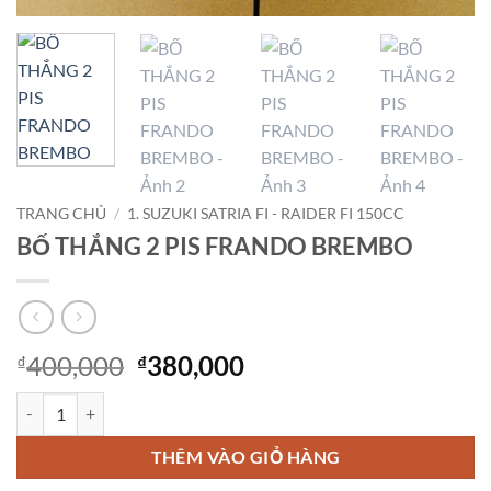
TRANG CHỦ
/
1. SUZUKI SATRIA FI - RAIDER FI 150CC
BỐ THẮNG 2 PIS FRANDO BREMBO
Giá
Giá
400,000
380,000
₫
₫
gốc
hiện
BỐ THẮNG 2 PIS FRANDO BREMBO số lượng
là:
tại
₫400,000.
là:
THÊM VÀO GIỎ HÀNG
₫380,000.