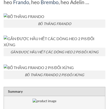
heo
Frando
, heo
Brembo
, heo Adelin …
BỐ THĂNG FRANDO
GẮN ĐƯỢC HẦU HẾT CÁC DÒNG HEO 2 PIS ĐỐI XỨNG
BỐ THẮNG FRANDO 2 PIS ĐỐI XỨNG
RATING
1 sta
2 sta
3 sta
4 sta
5 sta
Summary