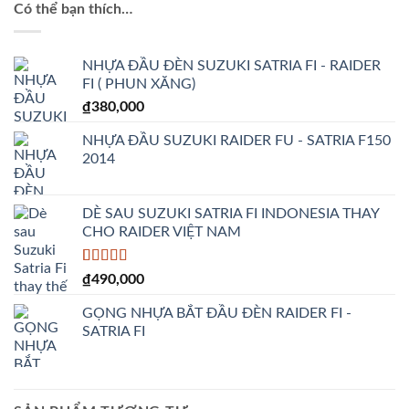
Có thể bạn thích…
NHỰA ĐẦU ĐÈN SUZUKI SATRIA FI - RAIDER
FI ( PHUN XĂNG)
₫
380,000
NHỰA ĐẦU SUZUKI RAIDER FU - SATRIA F150
2014
DÈ SAU SUZUKI SATRIA FI INDONESIA THAY
CHO RAIDER VIỆT NAM
5.00
1
trên 5
₫
490,000
dựa trên
đánh giá
GỌNG NHỰA BẮT ĐẦU ĐÈN RAIDER FI -
SATRIA FI