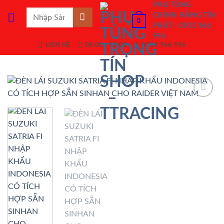
Bỏ
PHỤ TÙNG
Tìm
CHÍNH HÃNG TÍN
qua
0
kiếm:
PHÁT - 0931 966
nội
996
dung
LIÊN HỆ
08:00 - 17:00
0931 966 996
Add to
Wishlist