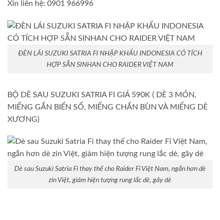
Xin liên hệ: 0901 966996
ĐÈN LÁI SUZUKI SATRIA FI NHẬP KHẨU INDONESIA CÓ TÍCH
HỢP SẴN SINHAN CHO RAIDER VIỆT NAM
BỘ DÈ SAU SUZUKI SATRIA FI GIÁ 590K ( DÈ 3 MÓN,
MIẾNG GẮN BIỂN SỐ, MIẾNG CHẮN BÙN VÀ MIẾNG DÈ
XƯƠNG)
Dè sau Suzuki Satria Fi thay thế cho Raider Fi Việt Nam, ngắn hơn dè
zin Việt, giảm hiện tượng rung lắc dè, gãy dè