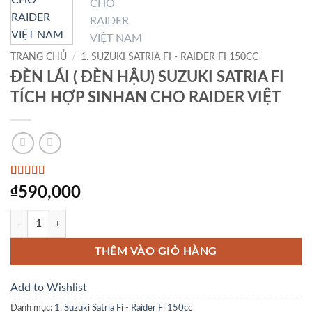
TRANG CHỦ
/
1. SUZUKI SATRIA FI - RAIDER FI 150CC
ĐÈN LÁI ( ĐÈN HẬU) SUZUKI SATRIA FI
TÍCH HỢP SINHAN CHO RAIDER VIỆT
5
1
trên 5 dựa
₫
590,000
trên
đánh
giá
ĐÈN LÁI ( ĐÈN HẬU) SUZUKI SATRIA FI TÍCH HỢP SINHAN CHO RAI
THÊM VÀO GIỎ HÀNG
Add to Wishlist
Danh mục:
1. Suzuki Satria Fi - Raider Fi 150cc