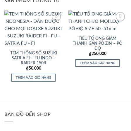
SẢN PHẨM TƯƠNG TỰ
Add to
Add to
Wishlist
Wishlist
TIÊU TỔ ONG GIẢM
THANH GẮN PÔ ZIN – PÔ
ĐỘ
TEM THÔNG SỐ SUZUKI
₫
250,000
SATRIA FI – FU INDO –
RAIDER 150R
THÊM VÀO GIỎ HÀNG
₫
50,000
THÊM VÀO GIỎ HÀNG
BẢN ĐỒ ĐẾN SHOP