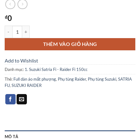
0
₫
Dàn áo mắt phượng màu hồng đen, Satria F 2012 số lượng
THÊM VÀO GIỎ HÀNG
Add to Wishlist
Danh mục:
1. Suzuki Satria Fi - Raider Fi 150cc
Thẻ:
Full dàn áo mắt phượng
,
Phụ tùng Raider
,
Phụ tùng Suzuki
,
SATRIA
FU
,
SUZUKI RAIDER
MÔ TẢ