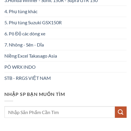
3.Honda Winner - Sonic 150R - Supra GTR 150
4. Phụ tùng khác
5. Phụ tùng Suzuki GSX150R
6. Pô Độ các dòng xe
7. Nhông - Sên - Dĩa
Niềng Excel Takasago Asia
PÔ WRX INDO
STB - RRGS VIỆT NAM
NHẬP SP BẠN MUỐN TÌM
Tìm
kiếm: