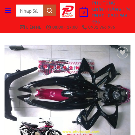
Bỏ
PHỤ TÙNG
Tìm
CHÍNH HÃNG TÍN
qua
0
kiếm:
PHÁT - 0931 966
nội
996
dung
LIÊN HỆ
08:00 - 17:00
0931 966 996
Add to
Wishlist