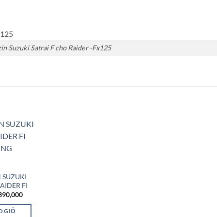
in Suzuki Satrai F cho Raider -Fx125
Add to
Wishlist
 SUZUKI
RAIDER FI
iá
Giá
390,000
ốc
hiện
:
tại
O GIỎ
450,000.
là: