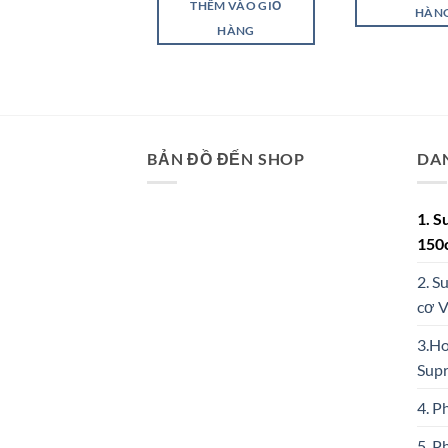
THÊM VÀO GIỎ
HÀN
HÀNG
BẢN ĐỒ ĐẾN SHOP
DA
1. S
150
2. S
cơ 
3.Ho
Sup
4. P
5. P