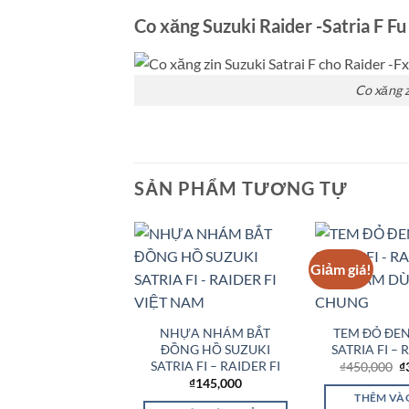
Co xăng Suzuki Raider -Satria F Fu
Co xăng z
SẢN PHẨM TƯƠNG TỰ
Giảm giá!
Add to
Wishlist
NHỰA NHÁM BẮT
TEM ĐỎ ĐEN
ĐỒNG HỒ SUZUKI
SATRIA FI – 
SATRIA FI – RAIDER FI
G
₫
450,000
₫
g
₫
145,000
là
THÊM VÀ
₫