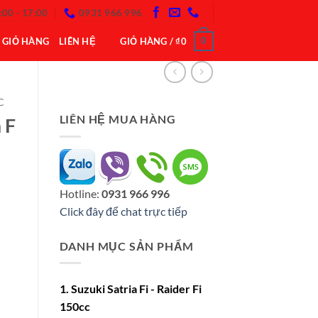
:00 - 17:00
0931 966 996
0
GIỎ HÀNG
LIÊN HỆ
GIỎ HÀNG /
₫
0
C
LIÊN HỆ MUA HÀNG
 F
Hotline:
0931 966 996
Click đây để chat trực tiếp
DANH MỤC SẢN PHẨM
1. Suzuki Satria Fi - Raider Fi
150cc