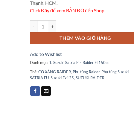
Thạnh, HCM.
Click Đây để xem BẢN ĐỒ đến Shop
Co xăng Suzuki Raider -Satria F Fu số lượng
THÊM VÀO GIỎ HÀNG
Add to Wishlist
Danh mục:
1. Suzuki Satria Fi - Raider Fi 150cc
Thẻ:
CO XĂNG RAIDER
,
Phụ tùng Raider
,
Phụ tùng Suzuki
,
SATRIA FU
,
Suzuki Fx125
,
SUZUKI RAIDER