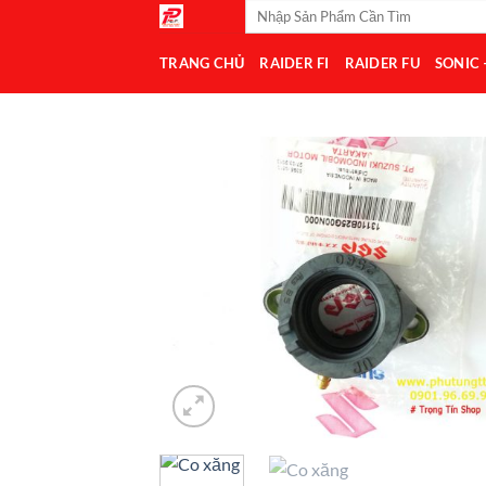
Tìm
Bỏ
kiếm:
qua
TRANG CHỦ
RAIDER FI
RAIDER FU
SONIC
nội
dung