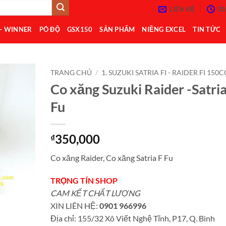
LIÊN HỆ
08
 – WINNER
PÔ ĐỘ
GSX150
SẢN PHẨM
NIỀNG EXCEL
TIN TỨC
TRANG CHỦ
/
1. SUZUKI SATRIA FI - RAIDER FI 150C
Co xăng Suzuki Raider -Satria
Add to
Fu
Wishlist
350,000
₫
Co xăng Raider, Co xăng Satria F Fu
TRỌNG TÍN SHOP
CAM KẾT CHẤT LƯỢNG
XIN LIÊN HỆ:
0901 966996
Địa chỉ: 155/32 Xô Viết Nghệ Tĩnh, P17, Q. Bình