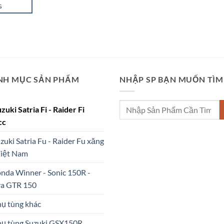
₫390,000.
G
NH MỤC SẢN PHẨM
NHẬP SP BẠN MUỐN TÌM
Tìm
uzuki Satria Fi - Raider Fi
kiếm:
cc
uzuki Satria Fu - Raider Fu xăng
Việt Nam
nda Winner - Sonic 150R -
ra GTR 150
hụ tùng khác
hụ tùng Suzuki GSX150R