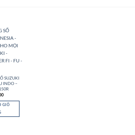
Add to
Wishlist
Ố SUZUKI
FU INDO –
150R
00
O GIỎ
G