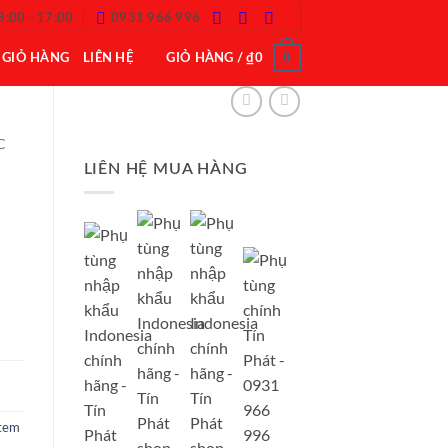
8:00 - 17:00
0931 966 996
0
GIỎ HÀNG
LIÊN HỆ
GIỎ HÀNG /
₫
0
C
LIÊN HỆ MUA HÀNG
stem