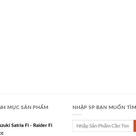
NH MỤC SẢN PHẨM
NHẬP SP BẠN MUỐN TÌ
Tìm
uzuki Satria Fi - Raider Fi
kiếm:
cc