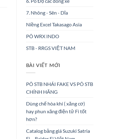
6. Pô Độ các dòng xe
7. Nhông - Sên - Dĩa
Niềng Excel Takasago Asia
PÔ WRX INDO
STB - RRGS VIỆT NAM
BÀI VIẾT MỚI
PÔ STB NHÁI FAKE VS PÔ STB
CHÍNH HÃNG
Dùng chế hòa khí ( xăng cơ)
hay phun xăng điện tử Fi tốt
hơn?
Catalog bảng giá Suzuki Satria
Fi – Raider Fi Việt Nam