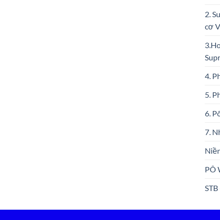
2. S
cơ 
3.Ho
Sup
4. P
5. P
6. P
7. N
Niền
PÔ 
STB