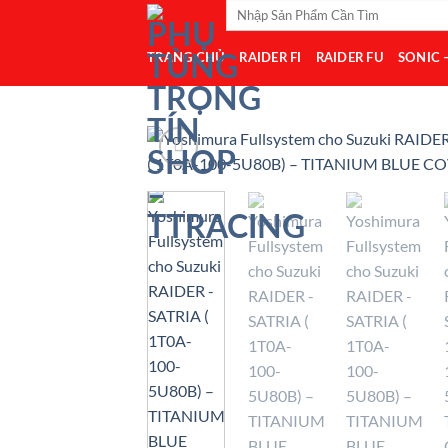
Tìm
Bỏ
kiếm:
qua
TRANG CHỦ
RAIDER FI
RAIDER FU
SONIC 
nội
dung