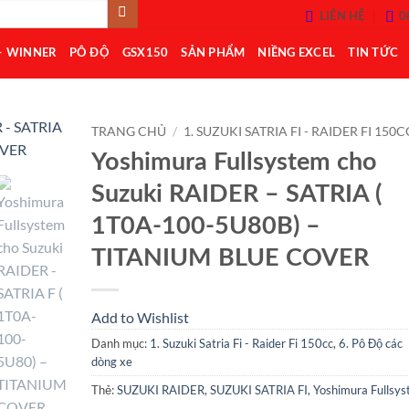
LIÊN HỆ
0
– WINNER
PÔ ĐỘ
GSX150
SẢN PHẨM
NIỀNG EXCEL
TIN TỨC
TRANG CHỦ
/
1. SUZUKI SATRIA FI - RAIDER FI 150C
Yoshimura Fullsystem cho
Add to
Suzuki RAIDER – SATRIA (
Wishlist
1T0A-100-5U80B) –
TITANIUM BLUE COVER
Add to Wishlist
Danh mục:
1. Suzuki Satria Fi - Raider Fi 150cc
,
6. Pô Độ các
dòng xe
Thẻ:
SUZUKI RAIDER
,
SUZUKI SATRIA FI
,
Yoshimura Fullsy