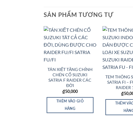
SẢN PHẨM TƯƠNG TỰ
Add to
Wishlist
TÁN XIẾT TĂNG CHỈNH
CHÉN CỔ SUZUKI
TEM THÔNG S
SATRIA F RAIDER CÁC
SATRIA FI – 
ĐỜI
RAIDER 
₫
50,000
₫
50,0
THÊM VÀO GIỎ
THÊM VÀ
HÀNG
HÀN