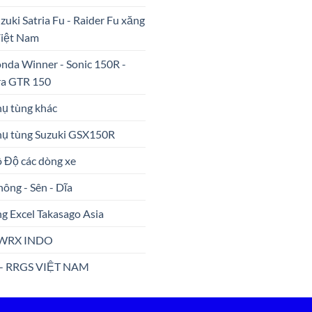
uzuki Satria Fu - Raider Fu xăng
Việt Nam
nda Winner - Sonic 150R -
ra GTR 150
hụ tùng khác
hụ tùng Suzuki GSX150R
ô Độ các dòng xe
hông - Sên - Dĩa
g Excel Takasago Asia
WRX INDO
 - RRGS VIỆT NAM