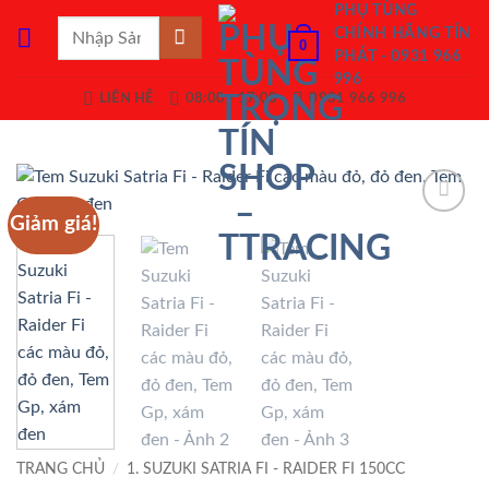
Bỏ
PHỤ TÙNG
Tìm
CHÍNH HÃNG TÍN
qua
0
kiếm:
PHÁT - 0931 966
nội
996
dung
LIÊN HỆ
08:00 - 17:00
0931 966 996
Giảm giá!
Add to
Wishlist
TRANG CHỦ
/
1. SUZUKI SATRIA FI - RAIDER FI 150CC