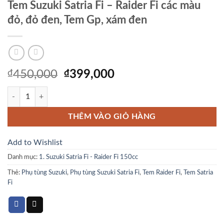
Tem Suzuki Satria Fi – Raider Fi các màu
đỏ, đỏ đen, Tem Gp, xám đen
Giá
Giá
₫
450,000
₫
399,000
gốc
hiện
Tem Suzuki Satria Fi - Raider Fi các màu đỏ, đỏ đen, Tem Gp, xám đen s
là:
tại
₫450,000.
là:
THÊM VÀO GIỎ HÀNG
₫399,000.
Add to Wishlist
Danh mục:
1. Suzuki Satria Fi - Raider Fi 150cc
Thẻ:
Phụ tùng Suzuki
,
Phụ tùng Suzuki Satria Fi
,
Tem Raider Fi
,
Tem Satria
Fi