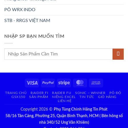
PÔ WRX INDO
STB - RRGS VIỆT NAM
NHẬP SP BẠN MUỐN TÌM
Tìm
kiếm:
Visa
PayPal
Stripe
MasterCard
Cash
On
TRANG CHỦ
RAIDER FI
RAIDER FU
SONIC – WINNER
PÔ ĐỘ
Delivery
GSX150
SẢN PHẨM
NIỀNG EXCEL
TIN TỨC
GIỎ HÀNG
LIÊN HỆ
Copyright 2026 ©
Phụ Tùng Chính Hãng Tín Phát
58/16 Tân Cảng, Phường 25, Quận Bình Thạnh, HCM ( Bên hông số
nhà 340/52 Ung Văn Khiêm)