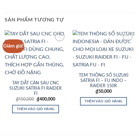
SẢN PHẨM TƯƠNG TỰ
Giảm giá!
Add to
Add to
Wishlist
Wishlist
TEM THÔNG SỐ SUZUKI
SATRIA FI – FU INDO –
TAY DẮT CẢN SAU CNC
RAIDER 150R
SUZUKI SATRIA FI RAIDER
₫
50,000
FI
Giá
Giá
₫
450,000
₫
400,000
THÊM VÀO GIỎ HÀNG
gốc
hiện
là:
tại
THÊM VÀO GIỎ HÀNG
₫450,000.
là:
₫400,000.