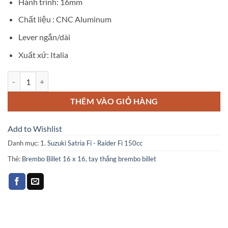
Hành trình: 16mm
Chất liệu : CNC Aluminum
Lever ngắn/dài
Xuất xứ: Italia
TAY THẮNG BREMBO BILLET 16 x 16 số lượng
THÊM VÀO GIỎ HÀNG
Add to Wishlist
Danh mục:
1. Suzuki Satria Fi - Raider Fi 150cc
Thẻ:
Brembo Billet 16 x 16
,
tay thắng brembo billet