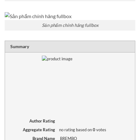
Sản phẩm chính hãng fullbox
RATING
1 sta
2 sta
3 sta
4 sta
5 sta
Summary
Author Rating
Aggregate Rating
no rating
based on
0
votes
Brand Name
BREMBO