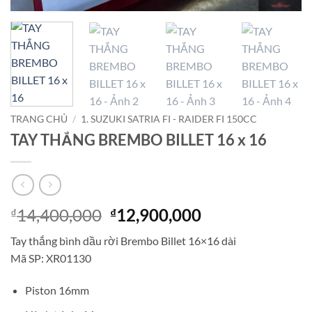
TRANG CHỦ
/
1. SUZUKI SATRIA FI - RAIDER FI 150CC
TAY THẮNG BREMBO BILLET 16 x 16
Giá
Giá
14,400,000
12,900,000
₫
₫
gốc
hiện
Tay thắng bình dầu rời Brembo Billet 16×16 dài
là:
tại
Mã SP: XR01130
₫14,400,000.
là:
₫12,900,000.
Piston 16mm