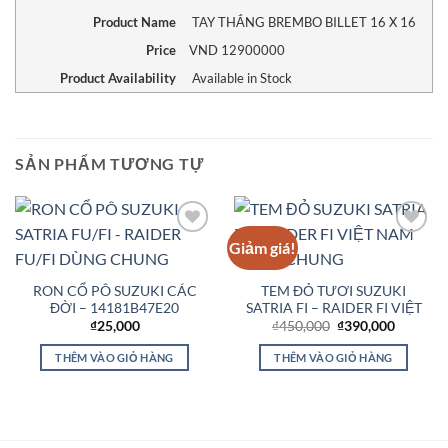
Product Name
TAY THẮNG BREMBO BILLET 16 X 16
Price
VND
12900000
Product Availability
Available in Stock
SẢN PHẨM TƯƠNG TỰ
Giảm giá!
Add to
Add to
Wishlist
Wishlist
RON CỔ PÔ SUZUKI CÁC
TEM ĐỎ TƯƠI SUZUKI
ĐỜI – 14181B47E20
SATRIA FI – RAIDER FI VIỆT
Giá
Giá
₫
25,000
₫
450,000
₫
390,000
gốc
hiện
là:
tại
THÊM VÀO GIỎ HÀNG
THÊM VÀO GIỎ HÀNG
₫450,000.
là:
₫390,00