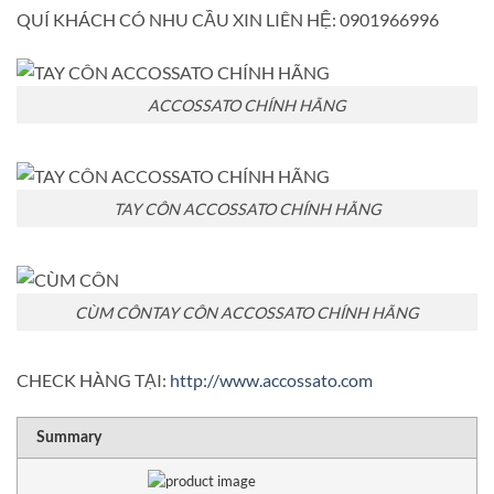
QUÍ KHÁCH CÓ NHU CẦU XIN LIÊN HỆ: 0901966996
ACCOSSATO CHÍNH HÃNG
TAY CÔN ACCOSSATO CHÍNH HÃNG
CÙM CÔNTAY CÔN ACCOSSATO CHÍNH HÃNG
CHECK HÀNG TẠI:
http://www.accossato.com
RATING
1 sta
2 sta
3 sta
4 sta
5 sta
Summary