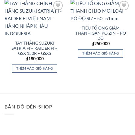
Add to
Add to
Wishlist
Wishlist
TIÊU TỔ ONG GIẢM
THANH GẮN PÔ ZIN – PÔ
ĐỘ
TAY THẮNG SUZUKI
₫
250,000
SATRIA FI – RAIDER FI –
GSX 150R – GSXS
THÊM VÀO GIỎ HÀNG
₫
180,000
THÊM VÀO GIỎ HÀNG
BẢN ĐỒ ĐẾN SHOP