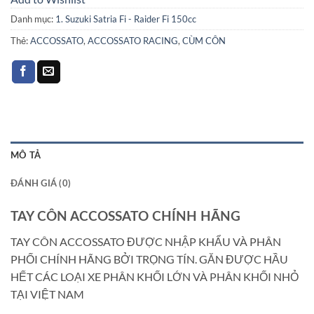
Danh mục:
1. Suzuki Satria Fi - Raider Fi 150cc
Thẻ:
ACCOSSATO
,
ACCOSSATO RACING
,
CÙM CÔN
MÔ TẢ
ĐÁNH GIÁ (0)
TAY CÔN ACCOSSATO CHÍNH HÃNG
TAY CÔN ACCOSSATO ĐƯỢC NHẬP KHẨU VÀ PHÂN
PHỐI CHÍNH HÃNG BỞI TRỌNG TÍN. GĂN ĐƯỢC HẦU
HẾT CÁC LOẠI XE PHÂN KHỐI LỚN VÀ PHÂN KHỐI NHỎ
TẠI VIỆT NAM