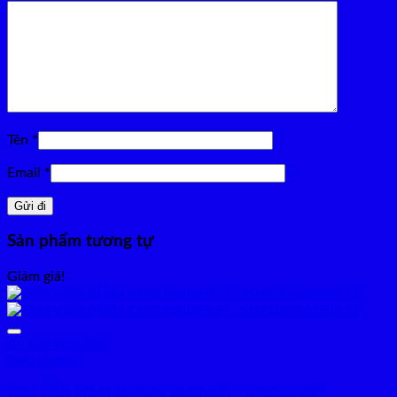
Tên
*
Email
*
Sản phẩm tương tự
Giảm giá!
Add to Wishlist
Xem nhanh
TEM VIỀN MÂM SUZUKI SATRIA FI – RAIDER VIỆT