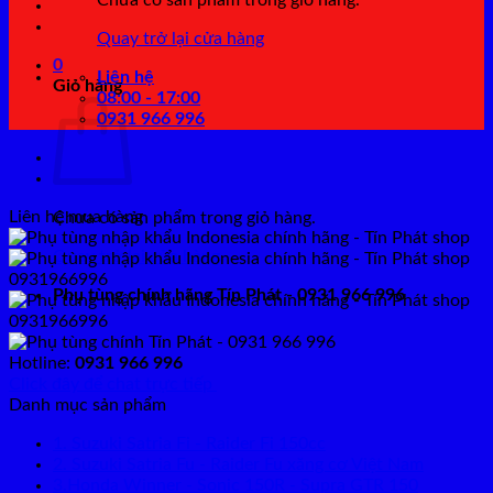
Chưa có sản phẩm trong giỏ hàng.
Quay trở lại cửa hàng
0
Liên hệ
Giỏ hàng
08:00 - 17:00
0931 966 996
Liên hệ mua hàng
Chưa có sản phẩm trong giỏ hàng.
Quay trở lại cửa hàng
Phụ tùng chính hãng Tín Phát - 0931 966 996
Hotline:
0931 966 996
Click đây để chat trực tiếp
Danh mục sản phẩm
1. Suzuki Satria Fi - Raider Fi 150cc
2. Suzuki Satria Fu - Raider Fu xăng cơ Việt Nam
3.Honda Winner - Sonic 150R - Supra GTR 150