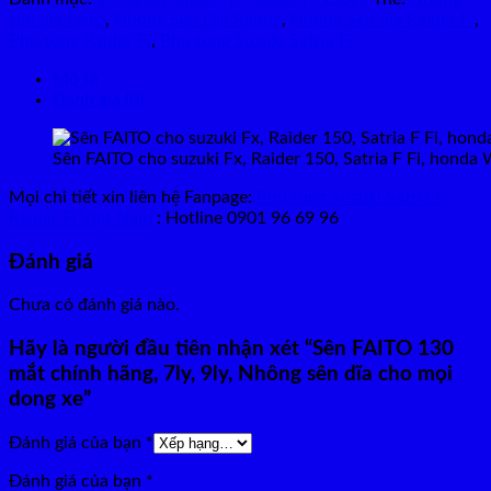
sên dĩa Faito
,
Nhông Sên Dĩa Raider
,
Nhông Sên dĩa Raider Fi
,
Phụ tùng Raider Fi
,
Phụ tùng Suzuki Satria Fi
Mô tả
Đánh giá (0)
Sên FAITO cho suzuki Fx, Raider 150, Satria F Fi, hon
Mọi chi tiết xin liên hệ Fanpage:
Phụ tùng Suzuki Satria F,
Raider Fi Việt Nam
: Hotline 0901 96 69 96
Đánh giá
Chưa có đánh giá nào.
Hãy là người đầu tiên nhận xét “Sên FAITO 130
mắt chính hãng, 7ly, 9ly, Nhông sên dĩa cho mọi
dong xe”
Đánh giá của bạn
*
Đánh giá của bạn
*