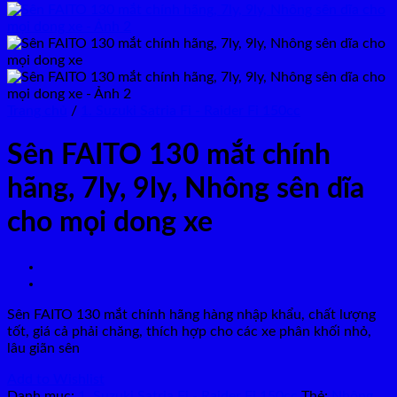
Trang chủ
/
1. Suzuki Satria Fi - Raider Fi 150cc
Sên FAITO 130 mắt chính
hãng, 7ly, 9ly, Nhông sên dĩa
cho mọi dong xe
Sên FAITO 130 mắt chính hãng hàng nhập khẩu, chất lượng
tốt, giá cả phải chăng, thích hợp cho các xe phân khối nhỏ,
lâu giãn sên
Add to Wishlist
Danh mục:
1. Suzuki Satria Fi - Raider Fi 150cc
Thẻ:
Nhông