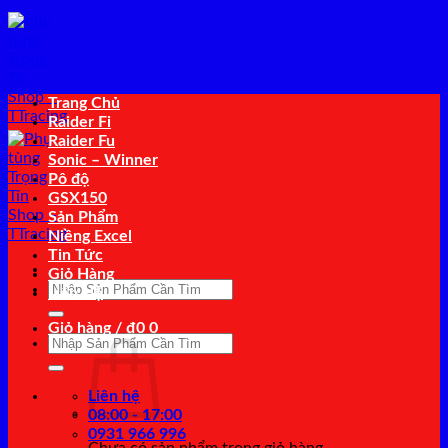
Bỏ
qua
nội
dung
Trang Chủ
Raider Fi
Raider Fu
Sonic – Winner
Pô độ
GSX150
Sản Phẩm
Niềng Excel
Tin Tức
Giỏ Hàng
Tìm
Liên Hệ
kiếm:
Giỏ hàng /
₫
0
0
Tìm
kiếm:
Liên hệ
08:00 - 17:00
0931 966 996