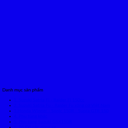
Danh mục sản phẩm
1. Suzuki Satria Fi - Raider Fi 150cc
2. Suzuki Satria Fu - Raider Fu xăng cơ Việt Nam
3.Honda Winner - Sonic 150R - Supra GTR 150
4. Phụ tùng khác
5. Phụ tùng Suzuki GSX150R
6. Pô Độ các dòng xe