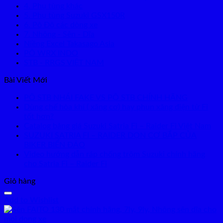
4. Phụ tùng khác
5. Phụ tùng Suzuki GSX150R
6. Pô Độ các dòng xe
7. Nhông - Sên - Dĩa
Niềng Excel Takasago Asia
PÔ WRX INDO
STB - RRGS VIỆT NAM
Bài Viết Mới
PÔ STB NHÁI FAKE VS PÔ STB CHÍNH HÃNG
Dùng chế hòa khí ( xăng cơ) hay phun xăng điện tử Fi
tốt hơn?
Catalog bảng giá Suzuki Satria Fi – Raider Fi Việt Nam
SUZUKI SATRIA FI – RAIDER DỌN CƠ BẮP CỦA
BIKER BIỂN ĐẢO
Video hướng dẫn ráp chống trộm Suzuki chính hãng
cho Satria Fi – Raider Fi
Giỏ hàng
Add to Wishlist