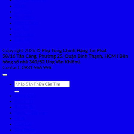
Sonic – Winner
Pô độ
GSX150
Sản Phẩm
Niềng Excel
Tin Tức
Giỏ Hàng
Liên Hệ
Copyright 2026 ©
Phụ Tùng Chính Hãng Tín Phát
58/16 Tân Cảng, Phường 25, Quận Bình Thạnh, HCM ( Bên
hông số nhà 340/52 Ung Văn Khiêm)
Contact: 0931 966 996
Tìm
kiếm:
Trang Chủ
Raider Fi
Raider Fu
Sonic – Winner
Pô độ
GSX150
Sản Phẩm