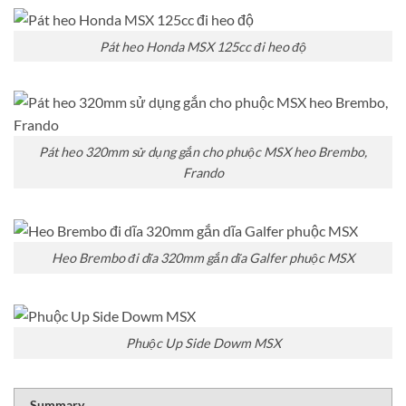
Pát heo Honda MSX 125cc đi heo độ
Pát heo 320mm sử dụng gắn cho phuộc MSX heo Brembo,
Frando
Heo Brembo đi dĩa 320mm gắn dĩa Galfer phuộc MSX
Phuộc Up Side Dowm MSX
RATING
1 sta
2 sta
3 sta
4 sta
5 sta
Summary