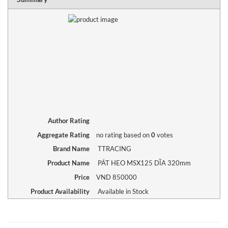
Author Rating
Aggregate Rating
no rating
based on
0
votes
Brand Name
TTRACING
Product Name
PÁT HEO MSX125 DĨA 320mm
Price
VND
850000
Product Availability
Available in Stock