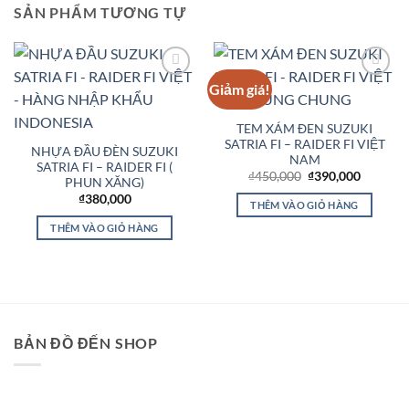
SẢN PHẨM TƯƠNG TỰ
Giảm giá!
Add to
Add to
Wishlist
Wishlist
TEM XÁM ĐEN SUZUKI
SATRIA FI – RAIDER FI VIỆT
NHỰA ĐẦU ĐÈN SUZUKI
NAM
SATRIA FI – RAIDER FI (
Giá
Giá
₫
450,000
₫
390,000
PHUN XĂNG)
gốc
hiện
₫
380,000
là:
tại
THÊM VÀO GIỎ HÀNG
₫450,000.
là:
₫390,00
THÊM VÀO GIỎ HÀNG
BẢN ĐỒ ĐẾN SHOP