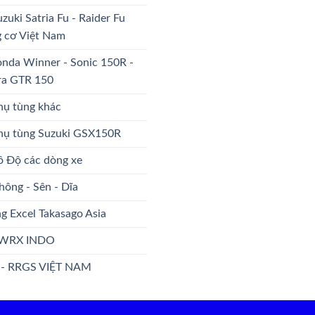
uzuki Satria Fu - Raider Fu
 cơ Việt Nam
nda Winner - Sonic 150R -
ra GTR 150
hụ tùng khác
Phụ tùng Suzuki GSX150R
ô Độ các dòng xe
hông - Sên - Dĩa
g Excel Takasago Asia
WRX INDO
 - RRGS VIỆT NAM