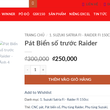
LIÊN HỆ
0
– WINNER
PÔ ĐỘ
GSX150
SẢN PHẨM
NIỀNG EXCEL
TIN TỨC
TRANG CHỦ
/
1. SUZUKI SATRIA FI - RAIDER FI 150
Pát Biển số trước Raider
Add to
Wishlist
Giá
Giá
₫
300,000
₫
250,000
gốc
hiện
Pát Biển số trước Raider số lượng
là:
tại
₫300,000.
là:
THÊM VÀO GIỎ HÀNG
₫250,000.
Add to Wishlist
Danh mục:
1. Suzuki Satria Fi - Raider Fi 150cc
Thẻ:
CNC pát
,
Pát biển số
,
Phụ tùng Raider
,
Phụ tùng Suzuki
,