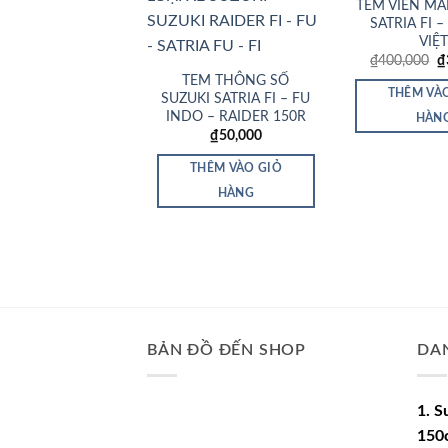
TEM VIỀN MÂ
SATRIA FI 
VIỆ
G
₫
400,000
₫
g
TEM THÔNG SỐ
là
THÊM VÀ
SUZUKI SATRIA FI – FU
₫
INDO – RAIDER 150R
HÀN
₫
50,000
THÊM VÀO GIỎ
HÀNG
BẢN ĐỒ ĐẾN SHOP
DA
1. S
150