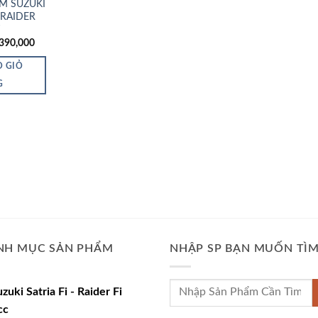
M SUZUKI
– RAIDER
T
iá
Giá
390,000
ốc
hiện
:
tại
O GIỎ
400,000.
là:
₫390,000.
G
NH MỤC SẢN PHẨM
NHẬP SP BẠN MUỐN TÌ
Tìm
uzuki Satria Fi - Raider Fi
kiếm:
cc