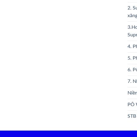
2. S
xăng
3.Ho
Sup
4. P
5. 
6. P
7. N
Niền
PÔ 
STB