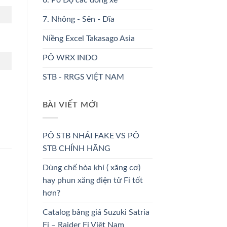
6. Pô Độ các dòng xe
7. Nhông - Sên - Dĩa
Niềng Excel Takasago Asia
PÔ WRX INDO
STB - RRGS VIỆT NAM
BÀI VIẾT MỚI
PÔ STB NHÁI FAKE VS PÔ
STB CHÍNH HÃNG
Dùng chế hòa khí ( xăng cơ)
hay phun xăng điện tử Fi tốt
hơn?
Catalog bảng giá Suzuki Satria
Fi – Raider Fi Việt Nam