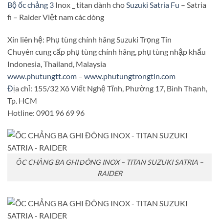
Bộ ốc chảng 3
Inox _ titan dành cho
Suzuki Satria Fu
– Satria
fi – Raider Việt nam các dòng
Xin liên hệ: Phụ tùng chính hãng Suzuki Trọng Tín
Chuyên cung cấp phụ tùng chính hãng, phụ tùng nhập khẩu
Indonesia, Thailand, Malaysia
www.phutungtt.com
–
www.phutungtrongtin.com
Đ
ịa chỉ: 155/32 Xô Viết Nghệ Tĩnh, Phường 17, Bình Thạnh,
Tp. HCM
Hotline: 0901 96 69 96
ỐC CHẢNG BA GHI ĐÔNG INOX – TITAN SUZUKI SATRIA –
RAIDER