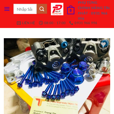
Bỏ
PHỤ TÙNG
Tìm
CHÍNH HÃNG TÍN
qua
0
kiếm:
PHÁT - 0931 966
nội
996
dung
LIÊN HỆ
08:00 - 17:00
0931 966 996
Add to
Wishlist