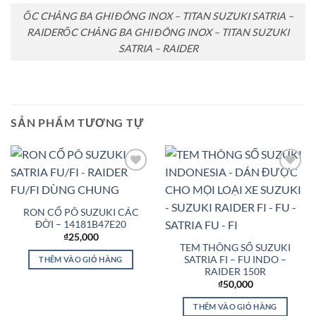
ỐC CHẢNG BA GHI ĐÔNG INOX – TITAN SUZUKI SATRIA –
RAIDERỐC CHẢNG BA GHI ĐÔNG INOX – TITAN SUZUKI
SATRIA – RAIDER
SẢN PHẨM TƯƠNG TỰ
Add to
Add to
Wishlist
Wishlist
RON CỔ PÔ SUZUKI CÁC
ĐỜI – 14181B47E20
₫
25,000
TEM THÔNG SỐ SUZUKI
SATRIA FI – FU INDO –
THÊM VÀO GIỎ HÀNG
RAIDER 150R
₫
50,000
THÊM VÀO GIỎ HÀNG