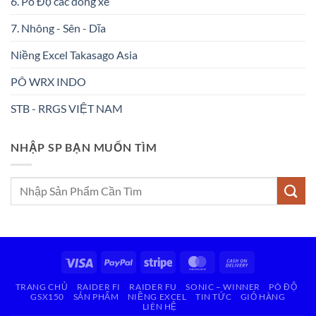
6. Pô Độ các dòng xe
7. Nhông - Sên - Dĩa
Niềng Excel Takasago Asia
PÔ WRX INDO
STB - RRGS VIỆT NAM
NHẬP SP BẠN MUỐN TÌM
Tìm
kiếm:
Visa
PayPal
Stripe
MasterCard
Cash
On
TRANG CHỦ
RAIDER FI
RAIDER FU
SONIC – WINNER
PÔ ĐỘ
Delivery
GSX150
SẢN PHẨM
NIỀNG EXCEL
TIN TỨC
GIỎ HÀNG
LIÊN HỆ