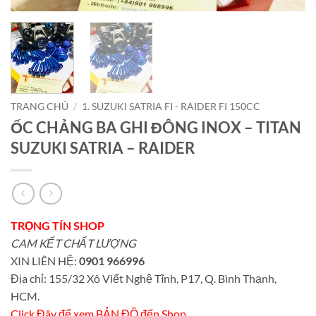
TRANG CHỦ
/
1. SUZUKI SATRIA FI - RAIDER FI 150CC
ỐC CHẢNG BA GHI ĐÔNG INOX – TITAN
SUZUKI SATRIA – RAIDER
TRỌNG TÍN SHOP
CAM KẾT CHẤT LƯỢNG
XIN LIÊN HỆ:
0901 966996
Địa chỉ: 155/32 Xô Viết Nghệ Tĩnh, P17, Q. Bình Thạnh,
HCM.
Click Đây để xem BẢN ĐỒ đến Shop