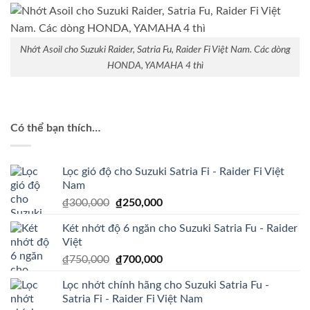
Nhớt Asoil cho Suzuki Raider, Satria Fu, Raider Fi Việt Nam. Các dòng
HONDA, YAMAHA 4 thì
Có thể bạn thích…
Lọc gió độ cho Suzuki Satria Fi - Raider Fi Việt
Nam
Giá
Giá
₫
300,000
₫
250,000
gốc
hiện
Két nhớt độ 6 ngăn cho Suzuki Satria Fu - Raider
là:
tại
Việt
₫300,000.
là:
Giá
Giá
₫
750,000
₫
700,000
₫250,000.
gốc
hiện
Lọc nhớt chính hãng cho Suzuki Satria Fu -
là:
tại
Satria Fi - Raider Fi Việt Nam
₫750,000.
là: