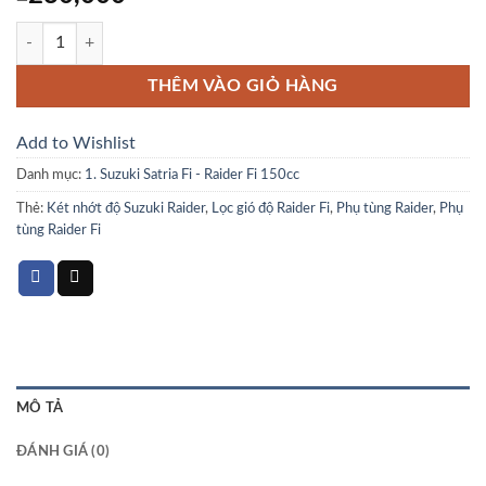
Nhớt Amsoil cho xe 4 thì số lượng
THÊM VÀO GIỎ HÀNG
Add to Wishlist
Danh mục:
1. Suzuki Satria Fi - Raider Fi 150cc
Thẻ:
Két nhớt độ Suzuki Raider
,
Lọc gió độ Raider Fi
,
Phụ tùng Raider
,
Phụ
tùng Raider Fi
MÔ TẢ
ĐÁNH GIÁ (0)