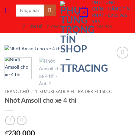
Bỏ
PHỤ TÙNG
Tìm
CHÍNH HÃNG TÍN
qua
0
kiếm:
PHÁT - 0931 966
nội
996
dung
LIÊN HỆ
08:00 - 17:00
0931 966 996
Add to
Wishlist
TRANG CHỦ
/
1. SUZUKI SATRIA FI - RAIDER FI 150CC
Nhớt Amsoil cho xe 4 thì
₫
230,000