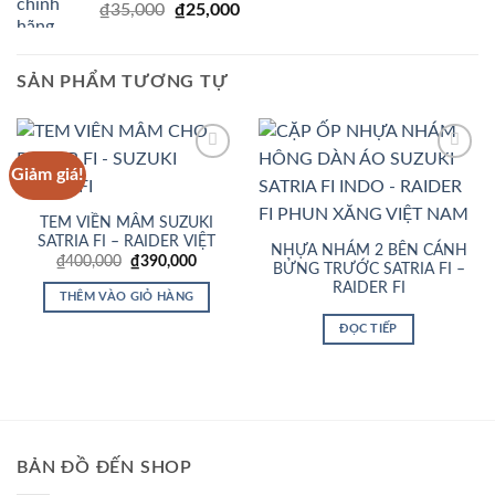
Giá
Giá
₫
35,000
₫
25,000
₫700,000.
gốc
hiện
là:
tại
₫35,000.
là:
SẢN PHẨM TƯƠNG TỰ
₫25,000.
Giảm giá!
Add to
Add to
Wishlist
Wishlist
TEM VIỀN MÂM SUZUKI
SATRIA FI – RAIDER VIỆT
NHỰA NHÁM 2 BÊN CÁNH
Giá
Giá
₫
400,000
₫
390,000
BỬNG TRƯỚC SATRIA FI –
gốc
hiện
RAIDER FI
là:
tại
THÊM VÀO GIỎ HÀNG
₫400,000.
là:
₫390,000.
ĐỌC TIẾP
BẢN ĐỒ ĐẾN SHOP