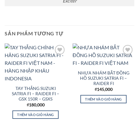
Exciter
SẢN PHẨM TƯƠNG TỰ
Add to
Add to
Wishlist
Wishlist
NHỰA NHÁM BẮT ĐỒNG
HỒ SUZUKI SATRIA FI –
RAIDER FI
TAY THẮNG SUZUKI
₫
145,000
SATRIA FI – RAIDER FI –
GSX 150R – GSXS
THÊM VÀO GIỎ HÀNG
₫
180,000
THÊM VÀO GIỎ HÀNG