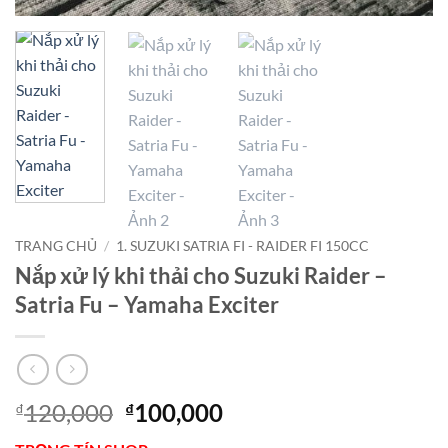
TRANG CHỦ
/
1. SUZUKI SATRIA FI - RAIDER FI 150CC
Nắp xử lý khi thải cho Suzuki Raider –
Satria Fu – Yamaha Exciter
Giá
Giá
120,000
100,000
₫
₫
gốc
hiện