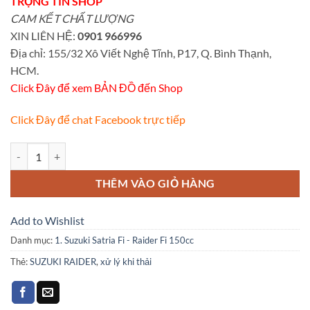
TRỌNG TÍN SHOP
là:
tại
CAM KẾT CHẤT LƯỢNG
₫120,000.
là:
XIN LIÊN HỆ:
0901 966996
₫100,000.
Địa chỉ: 155/32 Xô Viết Nghệ Tĩnh, P17, Q. Bình Thạnh,
HCM.
Click Đây để xem BẢN ĐỒ đến Shop
Click Đây để chat Facebook trực tiếp
Nắp xử lý khi thải cho Suzuki Raider - Satria Fu - Yamaha Exciter số 
THÊM VÀO GIỎ HÀNG
Add to Wishlist
Danh mục:
1. Suzuki Satria Fi - Raider Fi 150cc
Thẻ:
SUZUKI RAIDER
,
xử lý khi thải