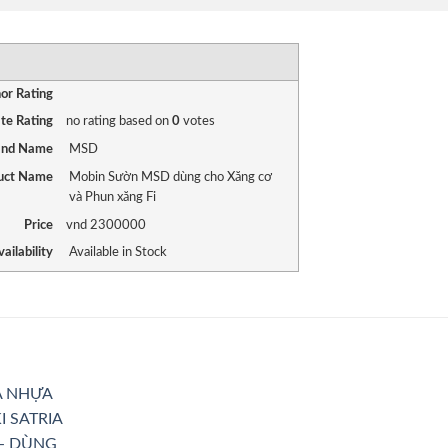
RATING
1 star
2 stars
3 stars
4 stars
5 stars
or Rating
te Rating
no rating
based on
0
votes
and Name
MSD
uct Name
Mobin Sườn MSD dùng cho Xăng cơ
và Phun xăng Fi
Price
vnd
2300000
ailability
Available in Stock
Add to