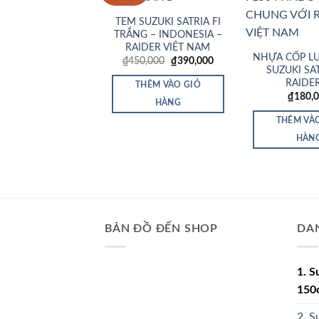
Wishlist
TEM SUZUKI SATRIA FI
TRẮNG – INDONESIA –
RAIDER VIÊT NAM
NHỰA CỐP L
Giá
Giá
₫
450,000
₫
390,000
SUZUKI SAT
gốc
hiện
là:
tại
RAIDER
THÊM VÀO GIỎ
₫450,000.
là:
₫
180,
₫390,000.
HÀNG
THÊM VÀ
HÀN
BẢN ĐỒ ĐẾN SHOP
DA
1. S
150
2. S