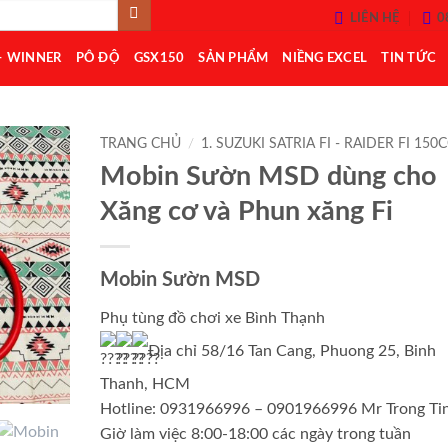
LIÊN HỆ
0
– WINNER
PÔ ĐỘ
GSX150
SẢN PHẨM
NIỀNG EXCEL
TIN TỨC
TRANG CHỦ
/
1. SUZUKI SATRIA FI - RAIDER FI 150
Mobin Sườn MSD dùng cho
Add to
Xăng cơ và Phun xăng Fi
Wishlist
Mobin Sườn MSD
Phụ tùng đồ chơi xe Bình Thạnh
Địa chỉ 58/16 Tan Cang, Phuong 25, Binh
Thanh, HCM
Hotline: 0931966996 – 0901966996 Mr Trong Ti
Giờ làm việc 8:00-18:00 các ngày trong tuần