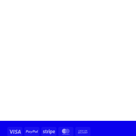
Visa
PayPal
Stripe
MasterCard
Cash