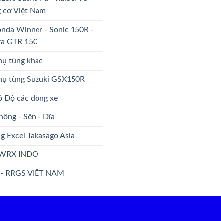
 cơ Việt Nam
nda Winner - Sonic 150R -
ra GTR 150
hụ tùng khác
Phụ tùng Suzuki GSX150R
ô Độ các dòng xe
hông - Sên - Dĩa
g Excel Takasago Asia
WRX INDO
 - RRGS VIỆT NAM