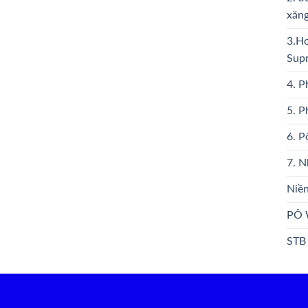
xăng
3.Ho
Sup
4. P
5. 
6. P
7. N
Niền
PÔ 
STB