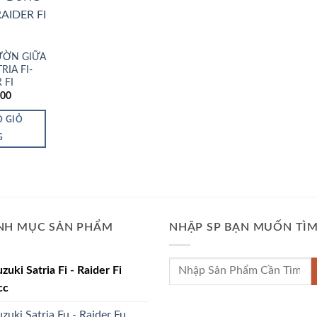
Wishlist
ƯỜN GIỮA
RIA FI-
 FI
000
O GIỎ
G
NH MỤC SẢN PHẨM
NHẬP SP BẠN MUỐN TÌ
Tìm
uzuki Satria Fi - Raider Fi
kiếm:
cc
uzuki Satria Fu - Raider Fu