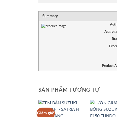
Summary
Auth
Aggrega
Br
Prod
Product Av
SẢN PHẨM TƯƠNG TỰ
Giảm giá!
Add to