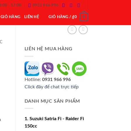
8:00 - 17:00
0931 966 996
0
GIỎ HÀNG
LIÊN HỆ
GIỎ HÀNG /
₫
0
CC
LIÊN HỆ MUA HÀNG
Hotline:
0931 966 996
Click đây để chat trực tiếp
DANH MỤC SẢN PHẨM
1. Suzuki Satria Fi - Raider Fi
n
150cc