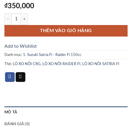
₫
350,000
LÒ XO NỒI CRG RAIDER SATRIA FI số lượng
THÊM VÀO GIỎ HÀNG
Add to Wishlist
Danh mục:
1. Suzuki Satria Fi - Raider Fi 150cc
Thẻ:
LÒ XO NỒI CRG
,
LÒ XO NỒI RAIDER FI
,
LÒ XO NỒI SATRIA FI
MÔ TẢ
ĐÁNH GIÁ (0)