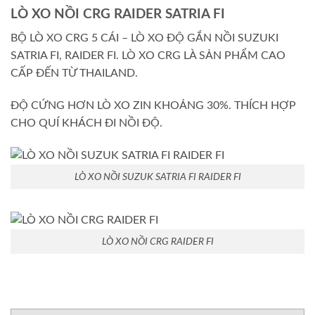
LÒ XO NỒI CRG RAIDER SATRIA FI
BỘ LÒ XO CRG 5 CÁI – LÒ XO ĐỘ GẮN NỒI SUZUKI
SATRIA FI, RAIDER FI. LÒ XO CRG LÀ SẢN PHẨM CAO
CẤP ĐẾN TỪ THAILAND.
ĐỘ CỨNG HƠN LÒ XO ZIN KHOẢNG 30%. THÍCH HỢP
CHO QUÍ KHÁCH ĐI NỒI ĐỘ.
LÒ XO NỒI SUZUK SATRIA FI RAIDER FI
LÒ XO NỒI CRG RAIDER FI
RATING
1 sta
2 sta
3 sta
4 sta
5 sta