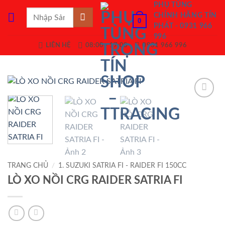
Bỏ
PHỤ TÙNG
Tìm
CHÍNH HÃNG TÍN
qua
0
kiếm:
PHÁT - 0931 966
nội
996
dung
LIÊN HỆ
08:00 - 17:00
0931 966 996
Add to
Wishlist
TRANG CHỦ
/
1. SUZUKI SATRIA FI - RAIDER FI 150CC
LÒ XO NỒI CRG RAIDER SATRIA FI