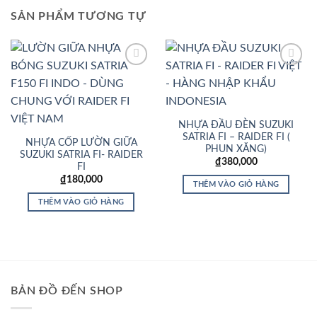
SẢN PHẨM TƯƠNG TỰ
Add to
Add to
Wishlist
Wishlist
NHỰA ĐẦU ĐÈN SUZUKI
SATRIA FI – RAIDER FI (
NHỰA CỐP LƯỜN GIỮA
PHUN XĂNG)
SUZUKI SATRIA FI- RAIDER
₫
380,000
FI
₫
180,000
THÊM VÀO GIỎ HÀNG
THÊM VÀO GIỎ HÀNG
BẢN ĐỒ ĐẾN SHOP