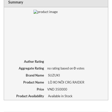
Summary
Author Rating
Aggregate Rating
no rating
based on
0
votes
Brand Name
SUZUKI
Product Name
LÒ XO NỒI CRG RAIDER
Price
VND
350000
Product Availability
Available in Stock