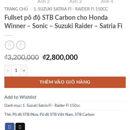
TRANG CHỦ
/
1. SUZUKI SATRIA FI - RAIDER FI 150CC
Fullset pô độ STB Carbon cho Honda
Winner – Sonic – Suzuki Raider – Satria Fi
Giá
Giá
₫
3,200,000
₫
2,800,000
gốc
hiện
Fullset pô độ STB Carbon cho Honda Winner - Sonic - Suzuki Raider - Sa
là:
tại
₫3,200,000.
là:
THÊM VÀO GIỎ HÀNG
₫2,800,000.
Add to Wishlist
Danh mục:
1. Suzuki Satria Fi - Raider Fi 150cc
Thẻ:
Pô độ STB INox
,
Pô độ STB Việt Nam
,
STB Carbon