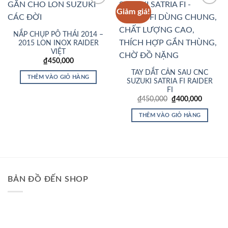
Giảm giá!
Add to
Add to
Wishlist
Wishlist
NẮP CHỤP PÔ THÁI 2014 –
2015 LON INOX RAIDER
VIỆT
₫
450,000
TAY DẮT CẢN SAU CNC
THÊM VÀO GIỎ HÀNG
SUZUKI SATRIA FI RAIDER
FI
Giá
Giá
₫
450,000
₫
400,000
gốc
hiện
là:
tại
THÊM VÀO GIỎ HÀNG
₫450,000.
là:
₫400,00
BẢN ĐỒ ĐẾN SHOP