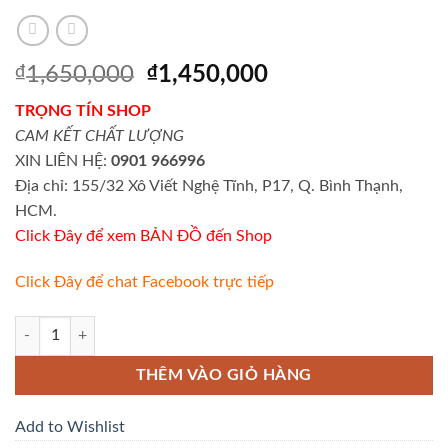
Giá
Giá
₫
1,650,000
₫
1,450,000
gốc
hiện
TRỌNG TÍN SHOP
là:
tại
CAM KẾT CHẤT LƯỢNG
₫1,650,000.
là:
XIN LIÊN HỆ:
0901 966996
₫1,450,000.
Địa chỉ: 155/32 Xô Viết Nghệ Tĩnh, P17, Q. Bình Thạnh,
HCM.
Click Đây để xem BẢN ĐỒ đến Shop
Click Đây để chat Facebook trực tiếp
Full đầu đèn Raider xăng cơ 2014 -2015 - 2016 số lượng
THÊM VÀO GIỎ HÀNG
Add to Wishlist