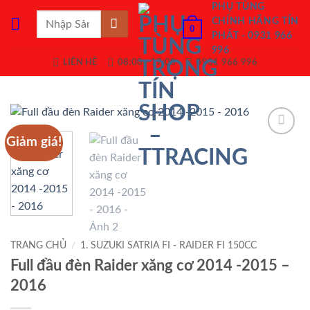
Bỏ
PHỤ TÙNG
Tìm
CHÍNH HÃNG TÍN
qua
0
kiếm:
PHÁT - 0931 966
nội
996
dung
LIÊN HỆ
08:00 - 17:00
0931 966 996
Giảm giá!
Add to
Wishlist
TRANG CHỦ
/
1. SUZUKI SATRIA FI - RAIDER FI 150CC
Full đầu đèn Raider xăng cơ 2014 -2015 –
2016