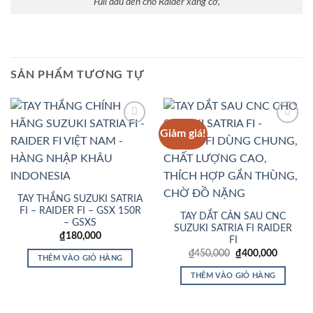
Full đầu đèn cho Raider xăng cơ,
SẢN PHẨM TƯƠNG TỰ
Giảm giá!
Add to
Add to
Wishlist
Wishlist
TAY THẮNG SUZUKI SATRIA
FI – RAIDER FI – GSX 150R
TAY DẮT CẢN SAU CNC
– GSXS
SUZUKI SATRIA FI RAIDER
₫
180,000
FI
Giá
Giá
₫
450,000
₫
400,000
THÊM VÀO GIỎ HÀNG
gốc
hiện
là:
tại
THÊM VÀO GIỎ HÀNG
₫450,000.
là:
₫400,00