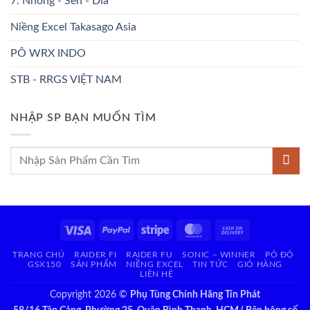
7. Nhông - Sên - Dĩa
Niềng Excel Takasago Asia
PÔ WRX INDO
STB - RRGS VIỆT NAM
NHẬP SP BẠN MUỐN TÌM
Tìm
kiếm:
Visa
PayPal
Stripe
MasterCard
Cash
On
TRANG CHỦ
RAIDER FI
RAIDER FU
SONIC – WINNER
PÔ ĐỘ
Delivery
GSX150
SẢN PHẨM
NIỀNG EXCEL
TIN TỨC
GIỎ HÀNG
LIÊN HỆ
Copyright 2026 ©
Phụ Tùng Chính Hãng Tín Phát