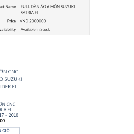
uct Name
FULL DÀN ÁO 6 MÓN SUZUKI
SATRIA FI
Price
VND
2300000
ailability
Available in Stock
Add to
Wishlist
ỜN CNC
IA FI –
17 – 2018
000
O GIỎ