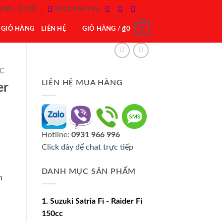
8:00 - 17:00
0931 966 996
0
GIỎ HÀNG
LIÊN HỆ
GIỎ HÀNG /
₫
0
CC
LIÊN HỆ MUA HÀNG
er
Hotline:
0931 966 996
Click đây để chat trực tiếp
DANH MỤC SẢN PHẨM
h
00.
1. Suzuki Satria Fi - Raider Fi
150cc