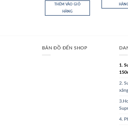
THÊM VÀO GIỎ
HÀN
HÀNG
BẢN ĐỒ ĐẾN SHOP
DA
1. S
150
2. S
xăng
3.Ho
Sup
4. P