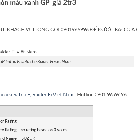
món màu xanh GP giá 2tr3
Í KHÁCH VUI LÒNG GỌI 0901966996 ĐỂ ĐƯỢC BÁO GIÁ C
GP Satria Fi upto cho Raider Fi việt Nam
uzuki Satria F, Raider Fi Việt Nam
: Hotline 0901 96 69 96
RATING
1 star
2 stars
3 stars
4 stars
5 stars
or Rating
te Rating
no rating
based on
0
votes
and Name
SUZUKI