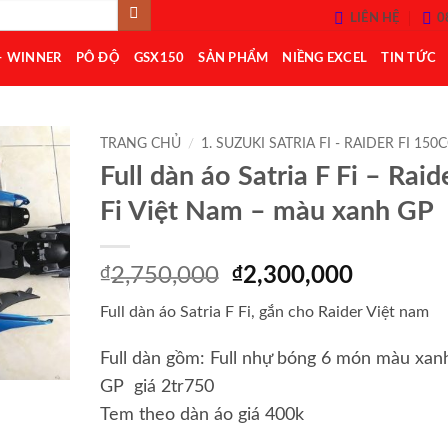
LIÊN HỆ
0
– WINNER
PÔ ĐỘ
GSX150
SẢN PHẨM
NIỀNG EXCEL
TIN TỨC
TRANG CHỦ
/
1. SUZUKI SATRIA FI - RAIDER FI 150
Full dàn áo Satria F Fi – Raid
Add to
Fi Việt Nam – màu xanh GP
Wishlist
Giá
Giá
₫
2,750,000
₫
2,300,000
gốc
hiện
Full dàn áo Satria F Fi, gắn cho Raider Việt nam
là:
tại
₫2,750,000.
là:
Full dàn gồm: Full nhự bóng 6 món màu xan
₫2,300,0
GP giá 2tr750
Tem theo dàn áo giá 400k