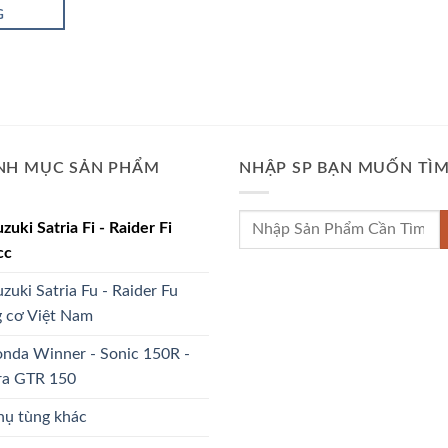
G
NH MỤC SẢN PHẨM
NHẬP SP BẠN MUỐN TÌ
Tìm
uzuki Satria Fi - Raider Fi
kiếm:
cc
uzuki Satria Fu - Raider Fu
 cơ Việt Nam
nda Winner - Sonic 150R -
ra GTR 150
hụ tùng khác