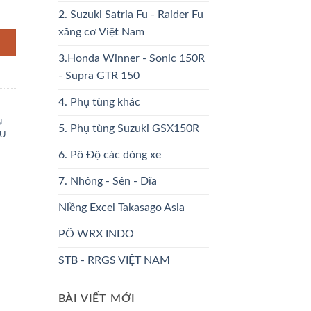
P số lượng
2. Suzuki Satria Fu - Raider Fu
xăng cơ Việt Nam
3.Honda Winner - Sonic 150R
- Supra GTR 150
4. Phụ tùng khác
ụ
5. Phụ tùng Suzuki GSX150R
FU
6. Pô Độ các dòng xe
7. Nhông - Sên - Dĩa
Niềng Excel Takasago Asia
PÔ WRX INDO
STB - RRGS VIỆT NAM
BÀI VIẾT MỚI