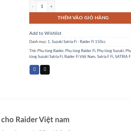
Full dàn áo Satria F Fi - Raider Fi Việt Nam - màu xanh G
THÊM VÀO GIỎ HÀNG
Add to Wishlist
Danh mục:
1. Suzuki Satria Fi - Raider Fi 150cc
Thẻ:
Phụ tùng Raider
,
Phụ tùng Raider Fi
,
Phụ tùng Suzuki
,
Ph
tùng Suzuki Satria Fi
,
Raider Fi Việt Nam
,
Satria F Fi
,
SATRIA 
ắn cho Raider Việt nam