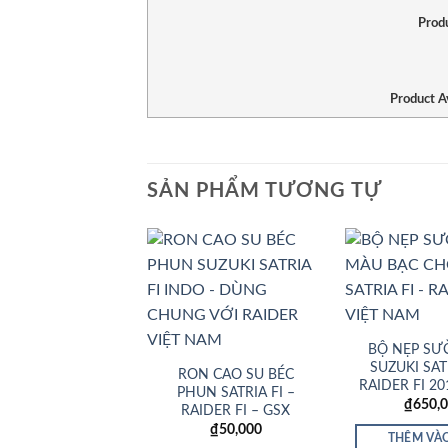
Prod
Product Av
SẢN PHẨM TƯƠNG TỰ
Add to
Wishlist
BỘ NẸP SƯ
SUZUKI SATR
RON CAO SU BÉC
RAIDER FI 20
PHUN SATRIA FI –
₫
650,
RAIDER FI – GSX
₫
50,000
THÊM VÀ