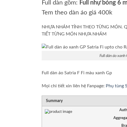
Full dàn gồm:
Full nhự bóng 6 
Tem theo dàn áo giá 400k
NHỰA NHÁM TÍNH THEO TỪNG MÓN. QU
TIẾT TỪNG MÓN NHỰA NHÁM
Full dàn áo xanh 
Full dàn áo Satria F Fi màu xanh Gp
Mọi chi tiết xin liên hệ Fanpage:
Phụ tùng S
Summary
Auth
Aggrega
Br