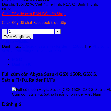
₫300,000.
Địa chỉ: 155/32 Xô Viết Nghệ Tĩnh, P17, Q. Bình Thạnh,
HCM.
Click Đây để xem BẢN ĐỒ đến Shop
Click Đây để chat Facebook trực tiếp
Full
cùm
Thêm vào giỏ hàng
côn
Add to Wishlist
Abyza
Danh mục:
1. Suzuki Satria Fi - Raider Fi 150cc
Thẻ:
Phụ tùng
Suzuki
Suzuki
,
Phụ tùng Suzuki GSX R150
GSX
150R,
Mô tả
GSX
Đánh giá (0)
S,
Satria
Full cùm côn Abyza Suzuki GSX 150R, GSX S,
Fi/Fu,
Satria Fi/Fu, Raider Fi/Fu
Raider
Fi/Fu
số
Cùm côn Stria Fu, Satria Fi gắn cho raider Việt Nam
lượng
Đánh giá