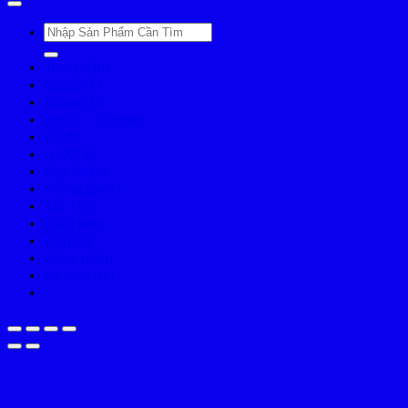
Tìm
kiếm:
Trang Chủ
Raider Fi
Raider Fu
Sonic – Winner
Pô độ
GSX150
Sản Phẩm
Niềng Excel
Tin Tức
Giỏ Hàng
Liên Hệ
Đăng nhập
Newsletter