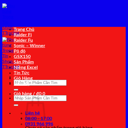
Bỏ
qua
nội
dung
Trang Chủ
Raider Fi
Raider Fu
Sonic – Winner
Pô độ
GSX150
Sản Phẩm
Niềng Excel
Tin Tức
Giỏ Hàng
Tìm
Liên Hệ
kiếm:
Giỏ hàng /
₫
0
0
Tìm
kiếm:
Liên hệ
08:00 - 17:00
0931 966 996