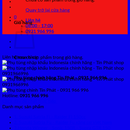
Chưa có sản phẩm trong giỏ hàng.
Quay trở lại cửa hàng
0
Liên hệ
Giỏ hàng
08:00 - 17:00
0931 966 996
Liên hệ mua hàng
Chưa có sản phẩm trong giỏ hàng.
Quay trở lại cửa hàng
Phụ tùng chính hãng Tín Phát - 0931 966 996
Hotline:
0931 966 996
Click đây để chat trực tiếp
Danh mục sản phẩm
1. Suzuki Satria Fi - Raider Fi 150cc
2. Suzuki Satria Fu - Raider Fu xăng cơ Việt Nam
3.Honda Winner - Sonic 150R - Supra GTR 150