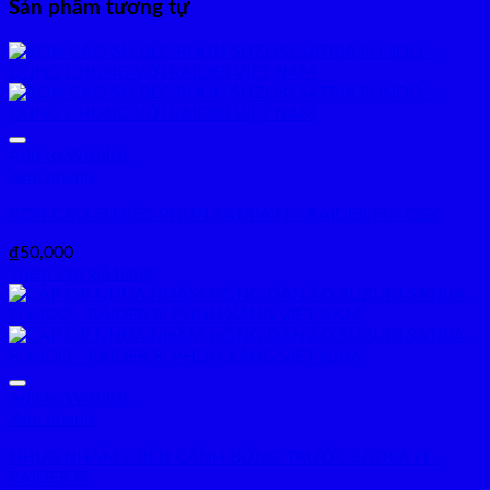
Sản phẩm tương tự
Add to Wishlist
Xem nhanh
RON CAO SU BÉC PHUN SATRIA FI – RAIDER FI – GSX
₫
50,000
Thêm vào giỏ hàng
Add to Wishlist
Xem nhanh
NHỰA NHÁM 2 BÊN CÁNH BỬNG TRƯỚC SATRIA FI –
RAIDER FI