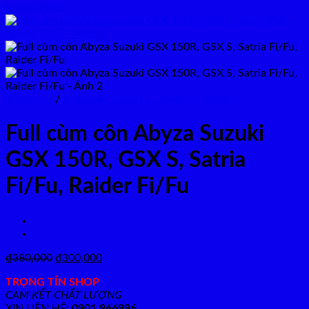
Trang chủ
/
1. Suzuki Satria Fi - Raider Fi 150cc
Full cùm côn Abyza Suzuki
GSX 150R, GSX S, Satria
Fi/Fu, Raider Fi/Fu
Giá
Giá
₫
380,000
₫
300,000
gốc
hiện
TRỌNG TÍN SHOP
là:
tại
CAM KẾT CHẤT LƯỢNG
₫380,000.
là:
XIN LIÊN HỆ:
0901 966996