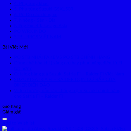
4. Phụ tùng khác
5. Phụ tùng Suzuki GSX150R
6. Pô Độ các dòng xe
7. Nhông - Sên - Dĩa
Niềng Excel Takasago Asia
PÔ WRX INDO
STB - RRGS VIỆT NAM
Bài Viết Mới
PÔ STB NHÁI FAKE VS PÔ STB CHÍNH HÃNG
Dùng chế hòa khí ( xăng cơ) hay phun xăng điện tử Fi
tốt hơn?
Catalog bảng giá Suzuki Satria Fi – Raider Fi Việt Nam
SUZUKI SATRIA FI – RAIDER DỌN CƠ BẮP CỦA
BIKER BIỂN ĐẢO
Video hướng dẫn ráp chống trộm Suzuki chính hãng
cho Satria Fi – Raider Fi
Giỏ hàng
Giảm giá!
Add to Wishlist