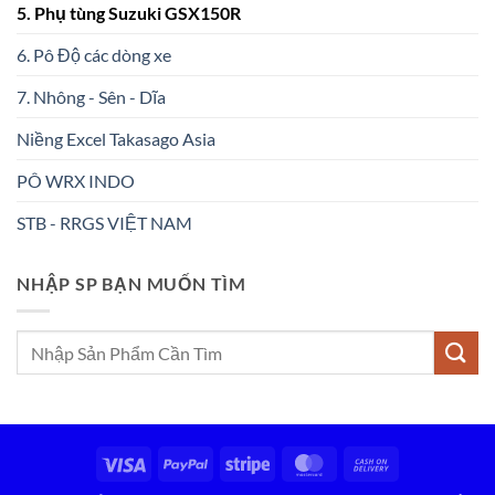
5. Phụ tùng Suzuki GSX150R
6. Pô Độ các dòng xe
7. Nhông - Sên - Dĩa
Niềng Excel Takasago Asia
PÔ WRX INDO
STB - RRGS VIỆT NAM
NHẬP SP BẠN MUỐN TÌM
Tìm
kiếm:
Visa
PayPal
Stripe
MasterCard
Cash
On