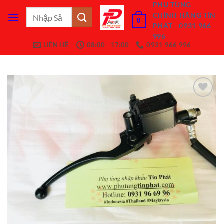
Bỏ
PHỤ TÙNG
Tìm
CHÍNH HÃNG TÍN
qua
0
kiếm:
PHÁT - 0931 966
nội
996
dung
LIÊN HỆ
08:00 - 17:00
0931 966 996
Add to
Wishlist