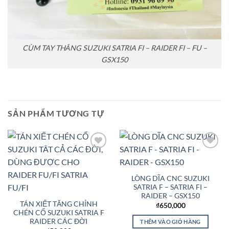
CÙM TAY THẮNG SUZUKI SATRIA FI – RAIDER FI – FU –
GSX150
SẢN PHẨM TƯƠNG TỰ
Add to
Add to
Wishlist
Wishlist
LÒNG DĨA CNC SUZUKI
SATRIA F – SATRIA FI –
RAIDER – GSX150
TÁN XIẾT TĂNG CHỈNH
₫
650,000
CHÉN CỔ SUZUKI SATRIA F
RAIDER CÁC ĐỜI
THÊM VÀO GIỎ HÀNG