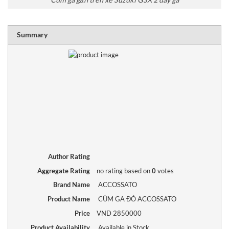
RATING
1 sta
2 sta
3 sta
4 sta
5 sta
Summary
Author Rating
Aggregate Rating
no rating
based on
0
votes
Brand Name
ACCOSSATO
Product Name
CÙM GA ĐỎ ACCOSSATO
Price
VND
2850000
Product Availability
Available in Stock