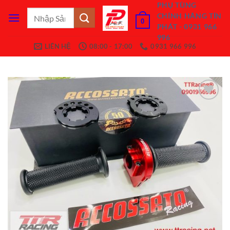
Bỏ
PHỤ TÙNG
Tìm
CHÍNH HÃNG TÍN
qua
0
kiếm:
PHÁT - 0931 966
nội
996
dung
LIÊN HỆ
08:00 - 17:00
0931 966 996
Add to
Wishlist