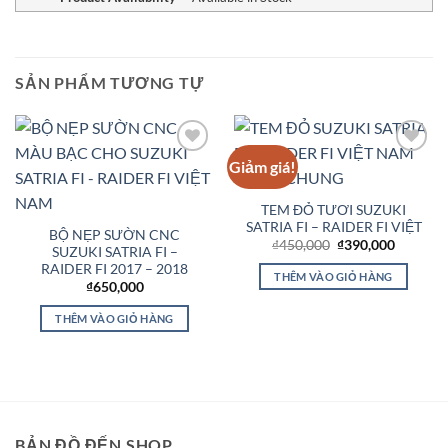
SẢN PHẨM TƯƠNG TỰ
Giảm giá!
Add to
Add to
Wishlist
Wishlist
TEM ĐỎ TƯƠI SUZUKI
SATRIA FI – RAIDER FI VIỆT
BỘ NẸP SƯỜN CNC
Giá
Giá
₫
450,000
₫
390,000
SUZUKI SATRIA FI –
gốc
hiện
RAIDER FI 2017 – 2018
là:
tại
THÊM VÀO GIỎ HÀNG
₫450,000.
là:
₫
650,000
₫390,00
THÊM VÀO GIỎ HÀNG
BẢN ĐỒ ĐẾN SHOP