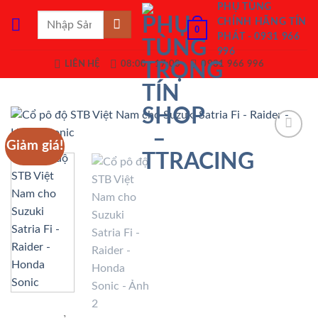
Bỏ
PHỤ TÙNG
Tìm
CHÍNH HÃNG TÍN
qua
0
kiếm:
PHÁT - 0931 966
nội
996
dung
LIÊN HỆ
08:00 - 17:00
0931 966 996
Giảm giá!
Add to
Wishlist