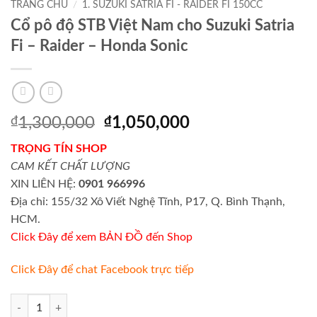
TRANG CHỦ
/
1. SUZUKI SATRIA FI - RAIDER FI 150CC
Cổ pô độ STB Việt Nam cho Suzuki Satria
Fi – Raider – Honda Sonic
Giá
Giá
₫
1,300,000
₫
1,050,000
gốc
hiện
TRỌNG TÍN SHOP
là:
tại
CAM KẾT CHẤT LƯỢNG
₫1,300,000.
là:
XIN LIÊN HỆ:
0901 966996
₫1,050,000.
Địa chỉ: 155/32 Xô Viết Nghệ Tĩnh, P17, Q. Bình Thạnh,
HCM.
Click Đây để xem BẢN ĐỒ đến Shop
Click Đây để chat Facebook trực tiếp
Cổ pô độ STB Việt Nam cho Suzuki Satria Fi - Raider - Honda Sonic số