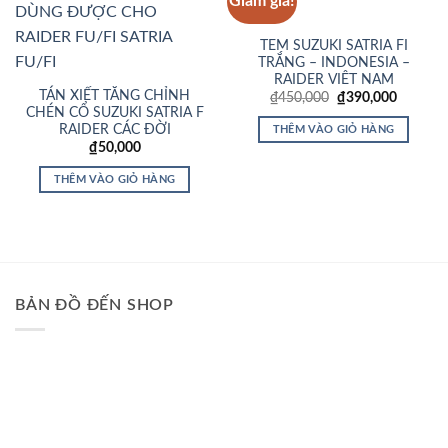
Giảm giá!
Add to
Add to
Wishlist
Wishlist
TEM SUZUKI SATRIA FI
TRẮNG – INDONESIA –
RAIDER VIÊT NAM
TÁN XIẾT TĂNG CHỈNH
Giá
Giá
₫
450,000
₫
390,000
gốc
hiện
CHÉN CỔ SUZUKI SATRIA F
là:
tại
RAIDER CÁC ĐỜI
THÊM VÀO GIỎ HÀNG
₫450,000.
là:
₫
50,000
₫390,00
THÊM VÀO GIỎ HÀNG
BẢN ĐỒ ĐẾN SHOP