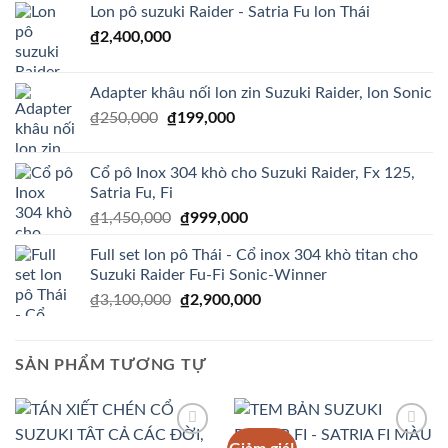
Lon pô suzuki Raider - Satria Fu lon Thái
₫
2,400,000
Adapter khâu nối lon zin Suzuki Raider, lon Sonic
Giá
Giá
₫
250,000
₫
199,000
gốc
hiện
là:
tại
Cổ pô Inox 304 khò cho Suzuki Raider, Fx 125,
₫250,000.
là:
Satria Fu, Fi
₫199,000.
Giá
Giá
₫
1,450,000
₫
999,000
gốc
hiện
Full set lon pô Thái - Cổ inox 304 khò titan cho
là:
tại
Suzuki Raider Fu-Fi Sonic-Winner
₫1,450,000.
là:
Giá
Giá
₫
3,100,000
₫
2,900,000
₫999,000.
gốc
hiện
là:
tại
₫3,100,000.
là:
SẢN PHẨM TƯƠNG TỰ
₫2,900,000.