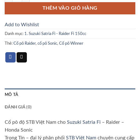
THÊM VÀO GIỎ HÀNG
Add to Wishlist
Danh mục:
1. Suzuki Satria Fi - Raider Fi 150cc
Thẻ:
Cổ pô Raider
,
cổ pô Sonic
,
Cổ pô Winner
MÔ TẢ
ĐÁNH GIÁ (0)
Cổ pô độ STB Việt Nam cho
Suzuki Satria Fi
– Raider –
Honda Sonic
Trọng Tín – đại lý phân phối
STB Việt Nam
chuyên cung cấp