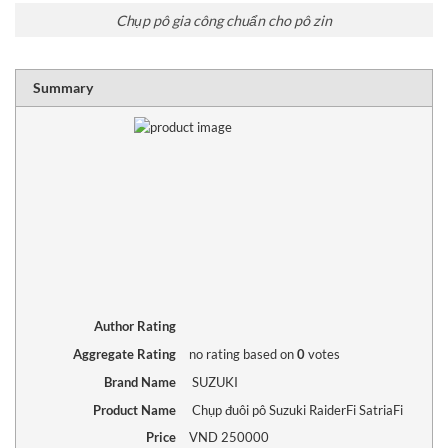
Chụp pô gia công chuẩn cho pô zin
RATING
1 sta
2 sta
3 sta
4 sta
5 sta
Summary
Author Rating
Aggregate Rating
no rating
based on
0
votes
Brand Name
SUZUKI
Product Name
Chụp đuôi pô Suzuki RaiderFi SatriaFi
Price
VND
250000