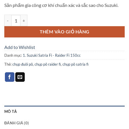
Sản phẩm gia công cơ khí chuẩn xác và sắc sao cho Suzuki.
Chụp đuôi pô Suzuki RaiderFi SatriaFi số lượng
THÊM VÀO GIỎ HÀNG
Add to Wishlist
Danh mục:
1. Suzuki Satria Fi - Raider Fi 150cc
Thẻ:
chụp đuôi pô
,
chụp pô raider fi
,
chụp pô satria fi
MÔ TẢ
ĐÁNH GIÁ (0)