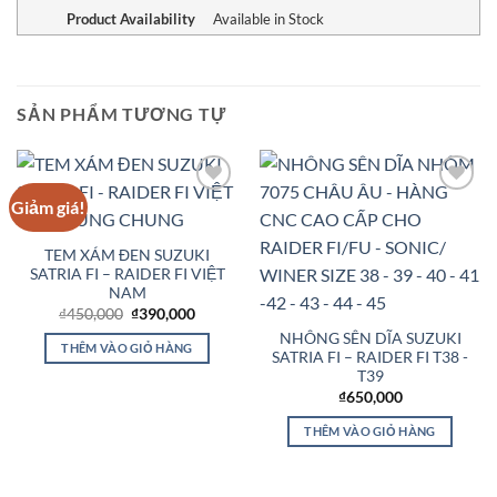
Product Availability
Available in Stock
SẢN PHẨM TƯƠNG TỰ
Giảm giá!
Add to
Add to
Wishlist
Wishlist
TEM XÁM ĐEN SUZUKI
SATRIA FI – RAIDER FI VIỆT
NAM
Giá
Giá
₫
450,000
₫
390,000
gốc
hiện
NHÔNG SÊN DĨA SUZUKI
là:
tại
THÊM VÀO GIỎ HÀNG
₫450,000.
là:
SATRIA FI – RAIDER FI T38 -
₫390,000.
T39
₫
650,000
THÊM VÀO GIỎ HÀNG