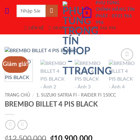
Bỏ
PHỤ TÙNG
Tìm
CHÍNH HÃNG TÍN
qua
0
kiếm:
PHÁT - 0931 966
nội
996
dung
LIÊN HỆ
08:00 - 17:00
0931 966 996
Giảm giá!
Add to
Wishlist
TRANG CHỦ
/
1. SUZUKI SATRIA FI - RAIDER FI 150CC
BREMBO BILLET 4 PIS BLACK
Giá
Giá
₫
12,500,000
₫
10,900,000