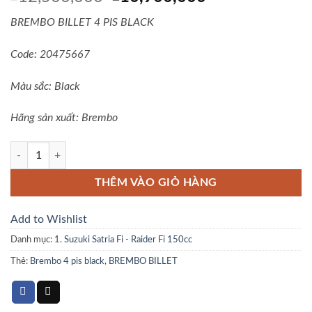
gốc
hiện
BREMBO BILLET 4 PIS BLACK
là:
tại
₫12,500,000.
là:
Code: 20475667
₫10,900,000.
Màu sắc: Black
Hãng sản xuất: Brembo
BREMBO BILLET 4 PIS BLACK số lượng
THÊM VÀO GIỎ HÀNG
Add to Wishlist
Danh mục:
1. Suzuki Satria Fi - Raider Fi 150cc
Thẻ:
Brembo 4 pis black
,
BREMBO BILLET