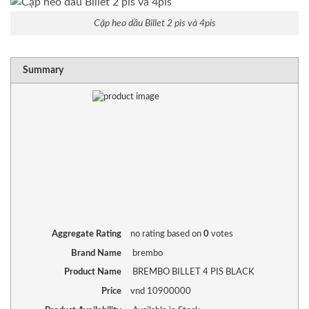
Cặp heo dầu Billet 2 pis và 4pis
RATING
1 sta
2 sta
3 sta
4 sta
5 sta
Summary
Aggregate Rating
no rating
based on
0
votes
Brand Name
brembo
Product Name
BREMBO BILLET 4 PIS BLACK
Price
vnd
10900000