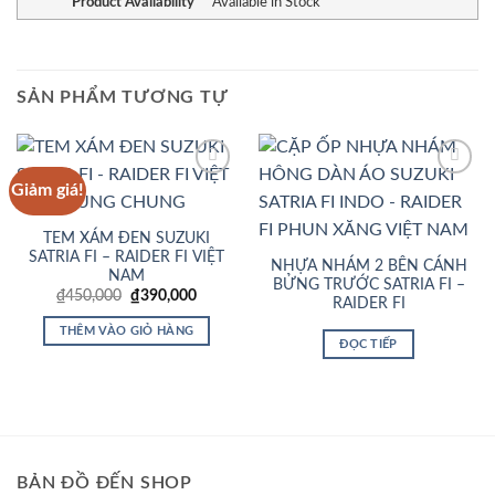
Product Availability
Available in Stock
SẢN PHẨM TƯƠNG TỰ
Giảm giá!
Add to
Add to
Wishlist
Wishlist
TEM XÁM ĐEN SUZUKI
SATRIA FI – RAIDER FI VIỆT
NHỰA NHÁM 2 BÊN CÁNH
NAM
BỬNG TRƯỚC SATRIA FI –
Giá
Giá
₫
450,000
₫
390,000
RAIDER FI
gốc
hiện
là:
tại
THÊM VÀO GIỎ HÀNG
₫450,000.
là:
ĐỌC TIẾP
₫390,000.
BẢN ĐỒ ĐẾN SHOP