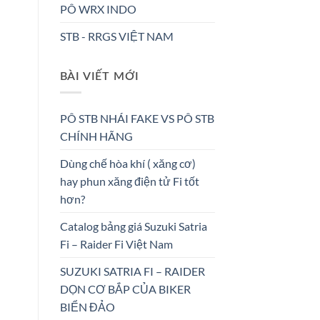
PÔ WRX INDO
STB - RRGS VIỆT NAM
BÀI VIẾT MỚI
PÔ STB NHÁI FAKE VS PÔ STB
CHÍNH HÃNG
Dùng chế hòa khí ( xăng cơ)
hay phun xăng điện tử Fi tốt
hơn?
Catalog bảng giá Suzuki Satria
Fi – Raider Fi Việt Nam
SUZUKI SATRIA FI – RAIDER
DỌN CƠ BẮP CỦA BIKER
BIỂN ĐẢO