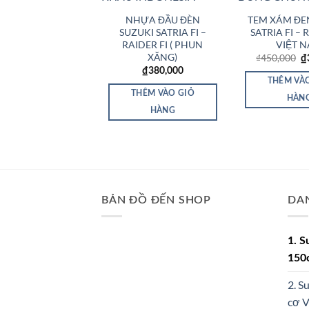
NHỰA ĐẦU ĐÈN
TEM XÁM ĐE
SUZUKI SATRIA FI –
SATRIA FI – 
RAIDER FI ( PHUN
VIỆT 
XĂNG)
G
₫
450,000
₫
g
₫
380,000
là
THÊM VÀ
₫
THÊM VÀO GIỎ
HÀN
HÀNG
BẢN ĐỒ ĐẾN SHOP
DA
1. S
150
2. S
cơ 