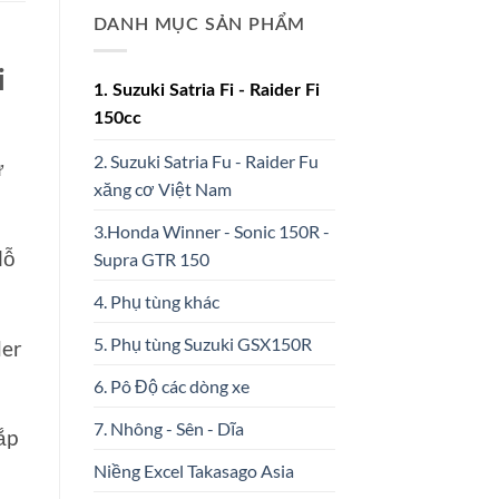
DANH MỤC SẢN PHẨM
i
1. Suzuki Satria Fi - Raider Fi
150cc
2. Suzuki Satria Fu - Raider Fu
ử
xăng cơ Việt Nam
3.Honda Winner - Sonic 150R -
lỗ
Supra GTR 150
4. Phụ tùng khác
5. Phụ tùng Suzuki GSX150R
der
6. Pô Độ các dòng xe
7. Nhông - Sên - Dĩa
ắp
Niềng Excel Takasago Asia