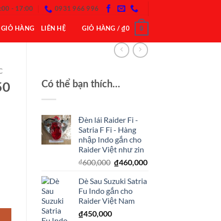
:00 - 17:00
0931 966 996
0
GIỎ HÀNG
LIÊN HỆ
GIỎ HÀNG /
₫
0
C
Có thể bạn thích…
50
Đèn lái Raider Fi -
Satria F Fi - Hàng
nhập Indo gắn cho
Raider Việt như zin
Giá
Giá
₫
600,000
₫
460,000
gốc
hiện
Dè Sau Suzuki Satria
là:
tại
Fu Indo gắn cho
₫600,000.
là:
aider Fi Việt Nam số lượng
Raider Việt Nam
₫460,000.
₫
450,000