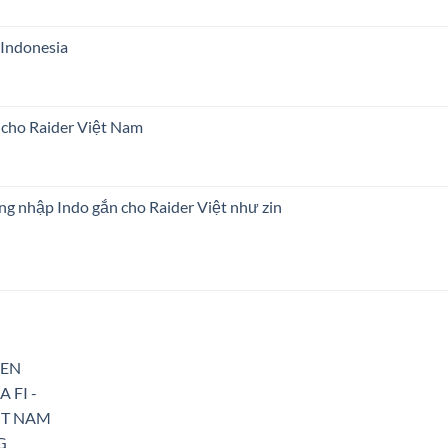
i Indonesia
n cho Raider Việt Nam
00.
 Hàng nhập Indo gắn cho Raider Việt như zin
Add to
Wishlist