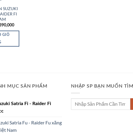
N SUZUKI
RAIDER FI
NAM
iá
Giá
390,000
ốc
hiện
:
tại
O GIỎ
450,000.
là:
₫390,000.
G
NH MỤC SẢN PHẨM
NHẬP SP BẠN MUỐN TÌ
Tìm
uzuki Satria Fi - Raider Fi
kiếm:
cc
uzuki Satria Fu - Raider Fu xăng
Việt Nam