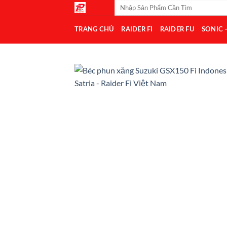
Tìm
Bỏ
kiếm:
qua
TRANG CHỦ
RAIDER FI
RAIDER FU
SONIC 
nội
dung