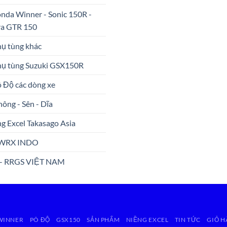
nda Winner - Sonic 150R -
ra GTR 150
hụ tùng khác
hụ tùng Suzuki GSX150R
ô Độ các dòng xe
hông - Sên - Dĩa
g Excel Takasago Asia
WRX INDO
 - RRGS VIỆT NAM
 WINNER
PÔ ĐỘ
GSX150
SẢN PHẨM
NIỀNG EXCEL
TIN TỨC
GIỎ 