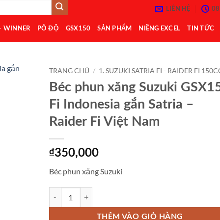
LIÊN HỆ
08
– WINNER
PÔ ĐỘ
GSX150
SẢN PHẨM
NIỀNG EXCEL
TIN TỨC
TRANG CHỦ
/
1. SUZUKI SATRIA FI - RAIDER FI 150C
Béc phun xăng Suzuki GSX1
Add to
Fi Indonesia gắn Satria –
Wishlist
Raider Fi Việt Nam
₫
350,000
Béc phun xăng Suzuki
Béc phun xăng Suzuki GSX150 Fi Indonesia gắn Satria - R
THÊM VÀO GIỎ HÀNG