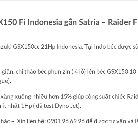
50 Fi Indonesia gắn Satria – Raider F
uzuki GSX150cc 21Hp Indonesia. Tại Indo béc được s
giản, chỉ tháo béc phun zin ( 4 lỗ) lên béc GSX150 10 
gue).
xăng xuống nhiều hơn 15% giúp công suất chiếc Rai
t nhất 1Hp ( đã test Dyno Jet).
khác – Xin liên hệ: 0901 96 69 96 để được tư vấn và l