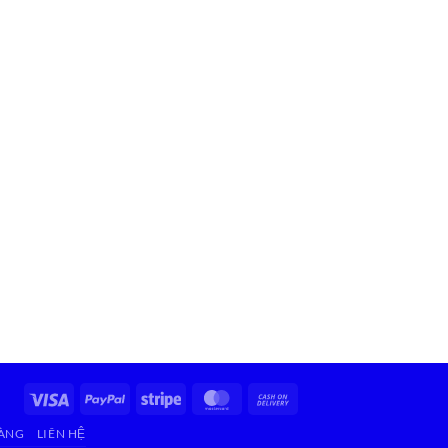
Visa
PayPal
Stripe
MasterCard
Cash
On
HÀNG
LIÊN HỆ
Delivery