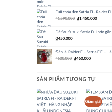
gốc
hiện
là:
tại
Full chóa đèn Satria Fi - Raider F
₫350,000.
là:
Giá
Giá
₫
1,590,000
₫270,000.
₫
1,450,000
gốc
hiện
là:
tại
Dè Sau Suzuki Satria Fu Indo gắ
₫1,590,000.
là:
₫
450,000
₫1,450,0
Đèn lái Raider Fi - Satria F Fi -
Giá
Giá
₫
600,000
₫
460,000
gốc
hiện
là:
tại
₫600,000.
là:
₫460,000.
SẢN PHẨM TƯƠNG TỰ
Giảm giá!
Add to
Wishlist