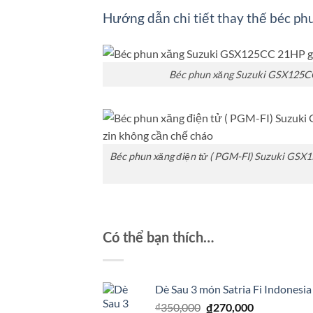
Hướng dẫn chi tiết thay thế béc p
Béc phun xăng Suzuki GSX125CC 
Béc phun xăng điện tử ( PGM-FI) Suzuki GSX150
Có thể bạn thích…
Dè Sau 3 món Satria Fi Indonesia
Giá
Giá
₫
350,000
₫
270,000