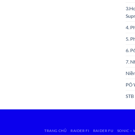
3.Ho
Sup
4. P
5. P
6. P
7. N
Niền
PÔ 
STB
TRANG CHỦ
RAIDER FI
RAIDER FU
SONIC –