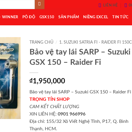
LIÊN HỆ
0
– WINNER
PÔ ĐỘ
GSX150
SẢN PHẨM
NIỀNG EXCEL
TIN TỨC
TRANG CHỦ
/
1. SUZUKI SATRIA FI - RAIDER FI 150
Bảo vệ tay lái SARP – Suzuki
Add to
GSX 150 – Raider Fi
Wishlist
₫
1,950,000
Bảo vệ tay lái SARP – Suzuki GSX 150 – Raider Fi
TRỌNG TÍN SHOP
CAM KẾT CHẤT LƯỢNG
XIN LIÊN HỆ:
0901 966996
Địa chỉ: 155/32 Xô Viết Nghệ Tĩnh, P17, Q. Bình
Thạnh, HCM.