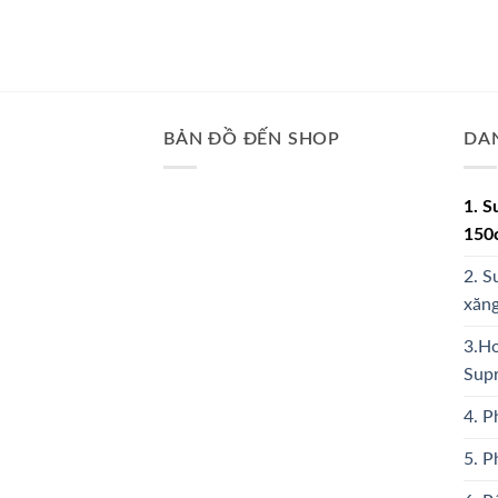
BẢN ĐỒ ĐẾN SHOP
DA
1. S
150
2. S
xăng
3.Ho
Sup
4. P
5. 