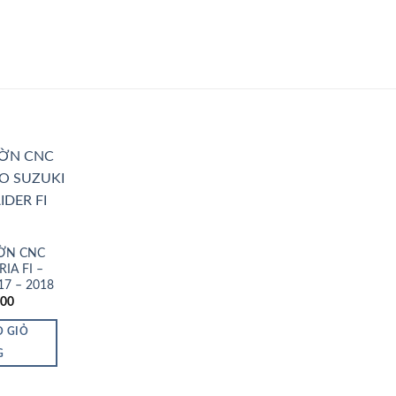
Add to
Wishlist
ỜN CNC
IA FI –
17 – 2018
000
O GIỎ
G