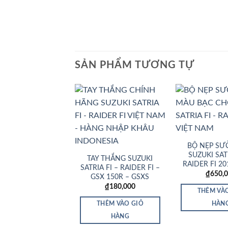
SẢN PHẨM TƯƠNG TỰ
Add to
Wishlist
BỘ NẸP SƯ
SUZUKI SATR
TAY THẮNG SUZUKI
RAIDER FI 20
SATRIA FI – RAIDER FI –
₫
650,
GSX 150R – GSXS
₫
180,000
THÊM VÀ
THÊM VÀO GIỎ
HÀN
HÀNG