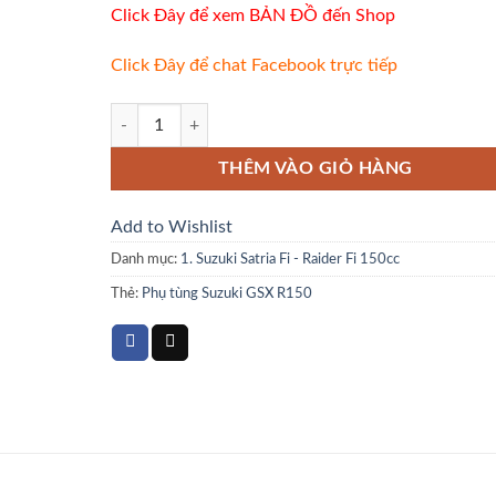
Click Đây để xem BẢN ĐỒ đến Shop
Click Đây để chat Facebook trực tiếp
Bảo vệ tay lái SARP - Suzuki GSX 150 - Raider Fi số lượn
THÊM VÀO GIỎ HÀNG
Add to Wishlist
Danh mục:
1. Suzuki Satria Fi - Raider Fi 150cc
Thẻ:
Phụ tùng Suzuki GSX R150