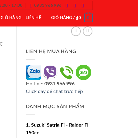
8:00 - 17:00
0931 966 996
0
GIỎ HÀNG
LIÊN HỆ
GIỎ HÀNG /
₫
0
CC
LIÊN HỆ MUA HÀNG
Hotline:
0931 966 996
Click đây để chat trực tiếp
DANH MỤC SẢN PHẨM
1. Suzuki Satria Fi - Raider Fi
150cc