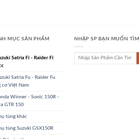
NH MỤC SẢN PHẨM
NHẬP SP BẠN MUỐN TÌ
Tìm
uzuki Satria Fi - Raider Fi
kiếm:
cc
uzuki Satria Fu - Raider Fu
 cơ Việt Nam
nda Winner - Sonic 150R -
ra GTR 150
hụ tùng khác
Phụ tùng Suzuki GSX150R