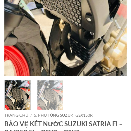
TRANG CHỦ
/
5. PHỤ TÙNG SUZUKI GSX150R
BẢO VỆ KÉT NƯỚC SUZUKI SATRIA FI –