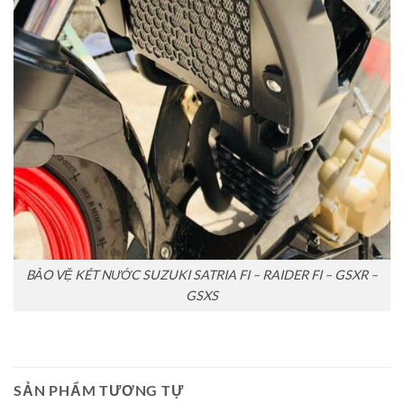
BẢO VỆ KÉT NƯỚC SUZUKI SATRIA FI – RAIDER FI – GSXR –
GSXS
SẢN PHẨM TƯƠNG TỰ