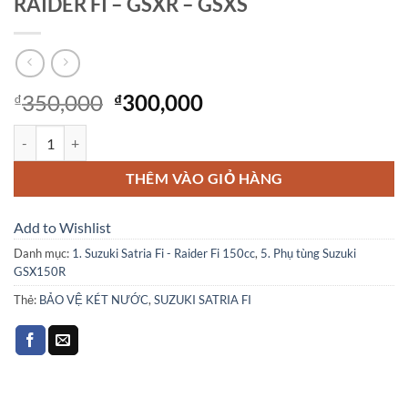
RAIDER FI – GSXR – GSXS
Giá
Giá
350,000
300,000
₫
₫
gốc
hiện
BẢO VỆ KÉT NƯỚC SUZUKI SATRIA FI - RAIDER FI - GSXR - GSXS s
là:
tại
₫350,000.
là:
THÊM VÀO GIỎ HÀNG
₫300,000.
Add to Wishlist
Danh mục:
1. Suzuki Satria Fi - Raider Fi 150cc
,
5. Phụ tùng Suzuki
GSX150R
Thẻ:
BẢO VỆ KÉT NƯỚC
,
SUZUKI SATRIA FI