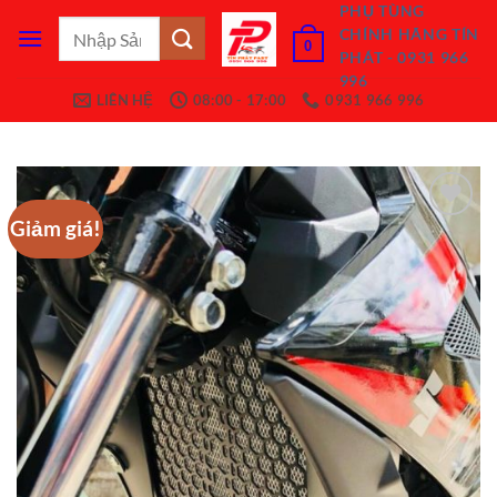
Bỏ
PHỤ TÙNG
Tìm
CHÍNH HÃNG TÍN
qua
0
kiếm:
PHÁT - 0931 966
nội
996
dung
LIÊN HỆ
08:00 - 17:00
0931 966 996
Giảm giá!
Add to
Wishlist