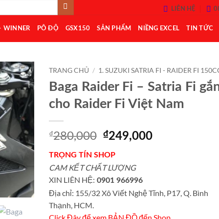
LIÊN HỆ
0
– WINNER
PÔ ĐỘ
GSX150
SẢN PHẨM
NIỀNG EXCEL
TIN TỨC
TRANG CHỦ
/
1. SUZUKI SATRIA FI - RAIDER FI 150C
Baga Raider Fi – Satria Fi gắ
Add to
cho Raider Fi Việt Nam
Wishlist
280,000
₫
Giá
Giá
₫
249,000
gốc
hiện
TRỌNG TÍN SHOP
là:
tại
CAM KẾT CHẤT LƯỢNG
₫280,000.
là:
XIN LIÊN HỆ:
₫249,000.
0901 966996
Địa chỉ: 155/32 Xô Viết Nghệ Tĩnh, P17, Q. Bình
Thạnh, HCM.
Click Đây để xem BẢN ĐỒ đến Shop