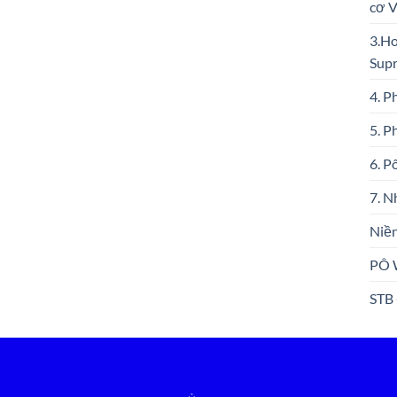
cơ 
3.Ho
Sup
4. P
5. P
6. P
7. N
Niền
PÔ 
STB