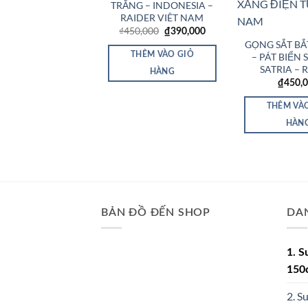
TRẮNG – INDONESIA –
RAIDER VIÊT NAM
Giá
Giá
₫
450,000
₫
390,000
gốc
hiện
GỌNG SẮT BẮ
là:
tại
THÊM VÀO GIỎ
– PÁT BIỂN 
₫450,000.
là:
₫390,000.
SATRIA – 
HÀNG
₫
450,
THÊM VÀ
HÀN
BẢN ĐỒ ĐẾN SHOP
DA
1. S
150
2. S