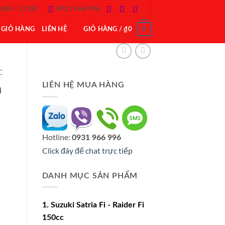
8:00 - 17:00
0931 966 996
0
GIỎ HÀNG
LIÊN HỆ
GIỎ HÀNG /
₫
0
C
LIÊN HỆ MUA HÀNG
n
Hotline:
0931 966 996
Click đây để chat trực tiếp
DANH MỤC SẢN PHẨM
1. Suzuki Satria Fi - Raider Fi
150cc