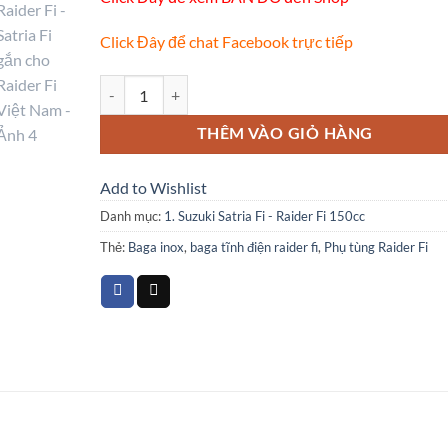
Click Đây để chat Facebook trực tiếp
Baga Raider Fi - Satria Fi gắn cho Raider Fi Việt Nam số 
THÊM VÀO GIỎ HÀNG
Add to Wishlist
Danh mục:
1. Suzuki Satria Fi - Raider Fi 150cc
Thẻ:
Baga inox
,
baga tĩnh điện raider fi
,
Phụ tùng Raider Fi