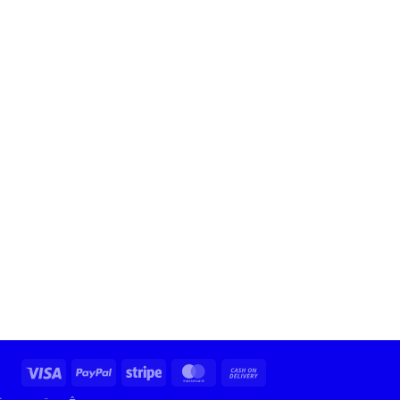
Visa
PayPal
Stripe
MasterCard
Cash
On