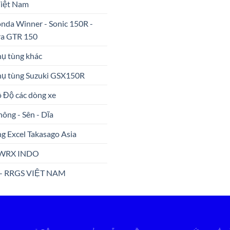
Việt Nam
nda Winner - Sonic 150R -
ra GTR 150
hụ tùng khác
hụ tùng Suzuki GSX150R
ô Độ các dòng xe
hông - Sên - Dĩa
g Excel Takasago Asia
WRX INDO
 - RRGS VIỆT NAM