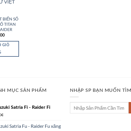
T BIỂN SỐ
SỐ TITAN
RAIDER
000
O GIỎ
G
NH MỤC SẢN PHẨM
NHẬP SP BẠN MUỐN TÌ
Tìm
uzuki Satria Fi - Raider Fi
kiếm:
cc
uzuki Satria Fu - Raider Fu xăng