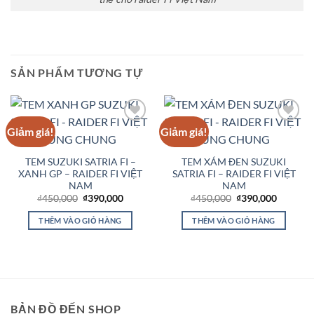
SẢN PHẨM TƯƠNG TỰ
Giảm giá!
Giảm giá!
Add to
Add to
Wishlist
Wishlist
TEM SUZUKI SATRIA FI –
TEM XÁM ĐEN SUZUKI
XANH GP – RAIDER FI VIỆT
SATRIA FI – RAIDER FI VIỆT
NAM
NAM
Giá
Giá
Giá
Giá
₫
450,000
₫
390,000
₫
450,000
₫
390,000
gốc
hiện
gốc
hiện
là:
tại
là:
tại
THÊM VÀO GIỎ HÀNG
THÊM VÀO GIỎ HÀNG
₫450,000.
là:
₫450,000.
là:
₫390,000.
₫390,00
BẢN ĐỒ ĐẾN SHOP