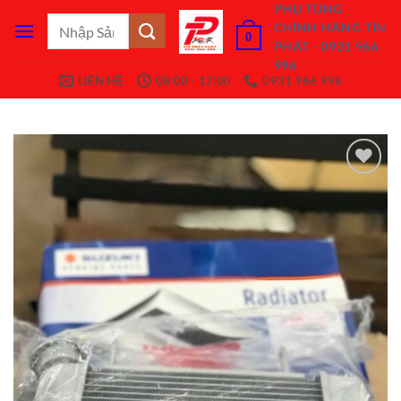
Bỏ
PHỤ TÙNG
Tìm
CHÍNH HÃNG TÍN
qua
0
kiếm:
PHÁT - 0931 966
nội
996
dung
LIÊN HỆ
08:00 - 17:00
0931 966 996
Add to
Wishlist