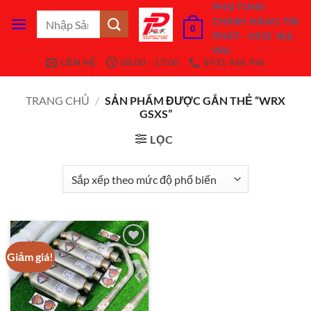
Bỏ
PHỤ TÙNG
Tìm
CHÍNH HÃNG TÍN
qua
0
kiếm:
PHÁT - 0931 966
nội
996
dung
LIÊN HỆ
08:00 - 17:00
0931 966 996
TRANG CHỦ
/
SẢN PHẨM ĐƯỢC GẮN THẺ “WRX
GSXS”
LỌC
Giảm giá!
Add to
Wishlist