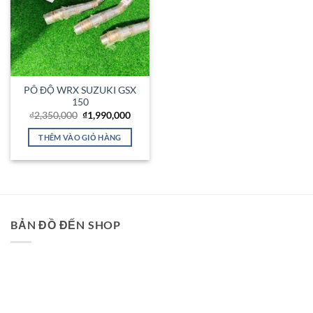
PÔ ĐỘ WRX SUZUKI GSX
150
Giá
Giá
₫
2,350,000
₫
1,990,000
gốc
hiện
là:
tại
THÊM VÀO GIỎ HÀNG
₫2,350,000.
là:
₫1,990,000.
BẢN ĐỒ ĐẾN SHOP