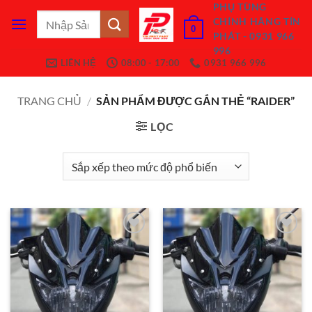
Bỏ
PHỤ TÙNG
Tìm
CHÍNH HÃNG TÍN
qua
0
kiếm:
PHÁT - 0931 966
nội
996
dung
LIÊN HỆ
08:00 - 17:00
0931 966 996
TRANG CHỦ
/
SẢN PHẨM ĐƯỢC GẮN THẺ “RAIDER”
LỌC
Add to
Add to
Wishlist
Wishlist