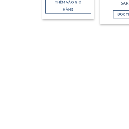
sao
THÊM VÀO GIỎ
SAR
HÀNG
ĐỌC T