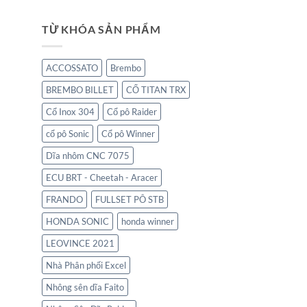
TỪ KHÓA SẢN PHẨM
ACCOSSATO
Brembo
BREMBO BILLET
CỔ TITAN TRX
Cổ Inox 304
Cổ pô Raider
cổ pô Sonic
Cổ pô Winner
Dĩa nhôm CNC 7075
ECU BRT - Cheetah - Aracer
FRANDO
FULLSET PÔ STB
HONDA SONIC
honda winner
LEOVINCE 2021
Nhà Phân phối Excel
Nhông sên dĩa Faito