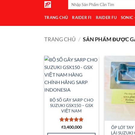
Tìm
Bỏ
kiếm:
qua
TRANG CHỦ
RAIDER FI
RAIDER FU
SONIC
nội
dung
TRANG CHỦ
/
SẢN PHẨM ĐƯỢC GẮ
Add to
Wishlist
BỘ SỐ GÃY SARP CHO
SUZUKI GSX150 – GSX
VIỆT NAM
Được xếp
₫
3,400,000
ỐP LÓT TAY 
hạng
5
5
LÁI SUZUKI 