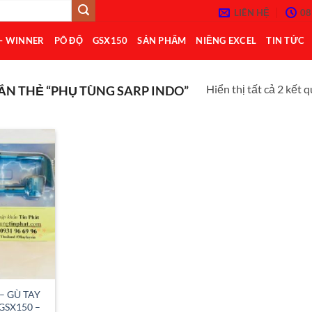
LIÊN HỆ
08
 – WINNER
PÔ ĐỘ
GSX150
SẢN PHẨM
NIỀNG EXCEL
TIN TỨC
Hiển thị tất cả 2 kết 
N THẺ “PHỤ TÙNG SARP INDO”
Add to
Wishlist
– GÙ TAY
GSX150 –