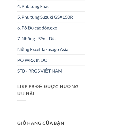
4. Phụ tùng khác
5. Phụ tùng Suzuki GSX150R
6. Pô Độ các dòng xe
7. Nhông - Sên - Dĩa
Niềng Excel Takasago Asia
PÔ WRX INDO
STB - RRGS VIỆT NAM
LIKE FB ĐỂ ĐƯỢC HƯỞNG
ƯU ĐÃI
GIỎ HÀNG CỦA BẠN