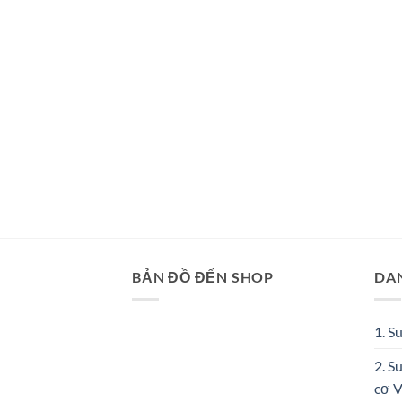
BẢN ĐỒ ĐẾN SHOP
DA
1. S
2. S
cơ 