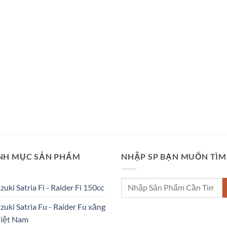
NH MỤC SẢN PHẨM
NHẬP SP BẠN MUỐN TÌM
Tìm
uzuki Satria Fi - Raider Fi 150cc
kiếm:
uzuki Satria Fu - Raider Fu xăng
Việt Nam