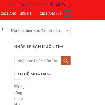
:00 - 17:00
0931 966 996
0
GIỎ HÀNG
LIÊN HỆ
GIỎ HÀNG /
₫
0
Đã
quả
sắp
xếp
NHẬP SP BẠN MUỐN TÌM
theo
mức
Tìm
độ
kiếm:
phổ
biến
LIÊN HỆ MUA HÀNG