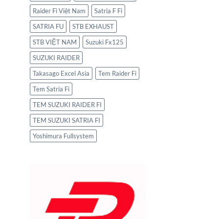
Raider Fi Việt Nam
Satria F Fi
SATRIA FU
STB EXHAUST
STB VIỆT NAM
Suzuki Fx125
SUZUKI RAIDER
Takasago Excel Asia
Tem Raider Fi
Tem Satria Fi
TEM SUZUKI RAIDER FI
TEM SUZUKI SATRIA FI
Yoshimura Fullsystem