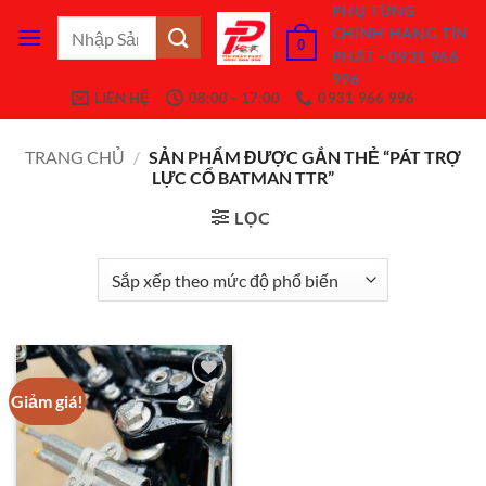
Bỏ
PHỤ TÙNG
Tìm
CHÍNH HÃNG TÍN
qua
0
kiếm:
PHÁT - 0931 966
nội
996
dung
LIÊN HỆ
08:00 - 17:00
0931 966 996
TRANG CHỦ
/
SẢN PHẨM ĐƯỢC GẮN THẺ “PÁT TRỢ
LỰC CỔ BATMAN TTR”
LỌC
Giảm giá!
Add to
Wishlist