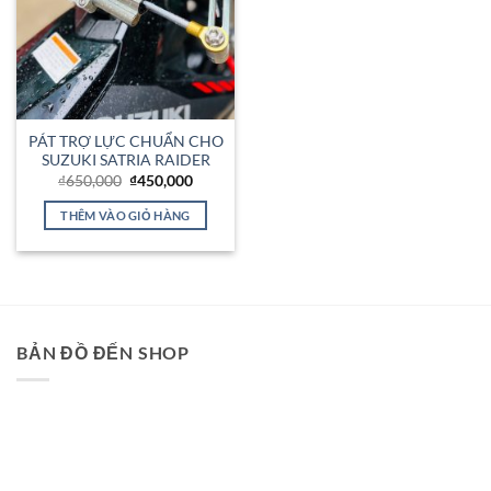
PÁT TRỢ LỰC CHUẨN CHO
SUZUKI SATRIA RAIDER
Giá
Giá
₫
650,000
₫
450,000
gốc
hiện
là:
tại
THÊM VÀO GIỎ HÀNG
₫650,000.
là:
₫450,000.
BẢN ĐỒ ĐẾN SHOP