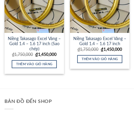
Niềng Takasago Excel Vàng –
Niềng Takasago Excel Vàng –
Gold 1.4 – 1.6 17 inch (Sao
Gold 1.4 – 1.6 17 inch
chép)
Giá
Giá
₫
1,750,000
₫
1,450,000
gốc
hiện
Giá
Giá
₫
1,750,000
₫
1,450,000
là:
tại
gốc
hiện
THÊM VÀO GIỎ HÀNG
₫1,750,000.
là:
là:
tại
THÊM VÀO GIỎ HÀNG
₫1,450
₫1,750,000.
là:
₫1,450,000.
BẢN ĐỒ ĐẾN SHOP