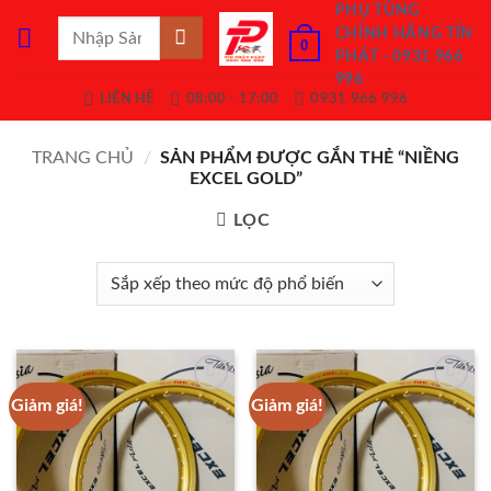
Bỏ
PHỤ TÙNG
Tìm
CHÍNH HÃNG TÍN
qua
0
kiếm:
PHÁT - 0931 966
nội
996
dung
LIÊN HỆ
08:00 - 17:00
0931 966 996
TRANG CHỦ
/
SẢN PHẨM ĐƯỢC GẮN THẺ “NIỀNG
EXCEL GOLD”
LỌC
Giảm giá!
Giảm giá!
Add to
Add to
Wishlist
Wishlist