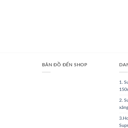
BẢN ĐỒ ĐẾN SHOP
DA
1. S
150
2. S
xăng
3.Ho
Sup