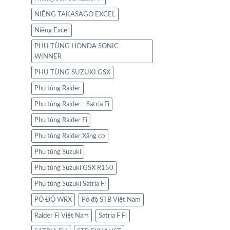
NIỀNG TAKASAGO EXCEL
Niềng Excel
PHỤ TÙNG HONDA SONIC -
WINNER
PHỤ TÙNG SUZUKI GSX
Phụ tùng Raider
Phụ tùng Raider - Satria Fi
Phụ tùng Raider Fi
Phụ tùng Raider Xăng cơ
Phụ tùng Suzuki
Phụ tùng Suzuki GSX R150
Phụ tùng Suzuki Satria Fi
PÔ ĐỘ WRX
Pô độ STB Việt Nam
Raider Fi Việt Nam
Satria F Fi