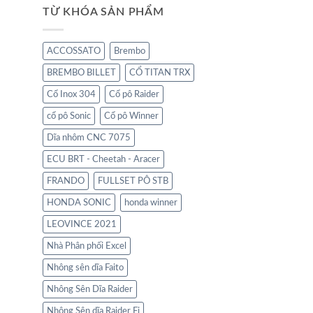
TỪ KHÓA SẢN PHẨM
ACCOSSATO
Brembo
BREMBO BILLET
CỔ TITAN TRX
Cổ Inox 304
Cổ pô Raider
cổ pô Sonic
Cổ pô Winner
Dĩa nhôm CNC 7075
ECU BRT - Cheetah - Aracer
FRANDO
FULLSET PÔ STB
HONDA SONIC
honda winner
LEOVINCE 2021
Nhà Phân phối Excel
Nhông sên dĩa Faito
Nhông Sên Dĩa Raider
Nhông Sên dĩa Raider Fi