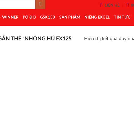
LIÊN HỆ
0
– WINNER
PÔ ĐỘ
GSX150
SẢN PHẨM
NIỀNG EXCEL
TIN TỨC
ẮN THẺ “NHÔNG HÚ FX125”
Hiển thị kết quả duy nh