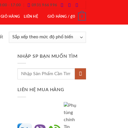
8:00 - 17:00
0931 966 996
0
GIỎ HÀNG
LIÊN HỆ
GIỎ HÀNG /
₫
0
ất
NHẬP SP BẠN MUỐN TÌM
Tìm
kiếm:
LIÊN HỆ MUA HÀNG