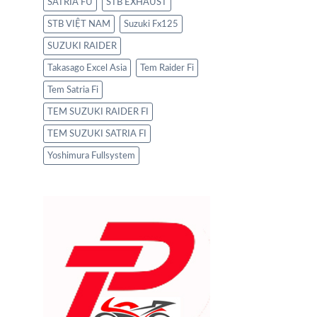
SATRIA FU
STB EXHAUST
STB VIỆT NAM
Suzuki Fx125
SUZUKI RAIDER
Takasago Excel Asia
Tem Raider Fi
Tem Satria Fi
TEM SUZUKI RAIDER FI
TEM SUZUKI SATRIA FI
Yoshimura Fullsystem