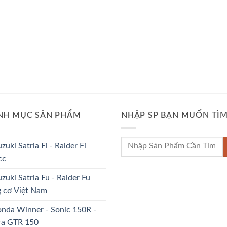
NH MỤC SẢN PHẨM
NHẬP SP BẠN MUỐN TÌ
Tìm
uzuki Satria Fi - Raider Fi
kiếm:
cc
uzuki Satria Fu - Raider Fu
 cơ Việt Nam
nda Winner - Sonic 150R -
ra GTR 150