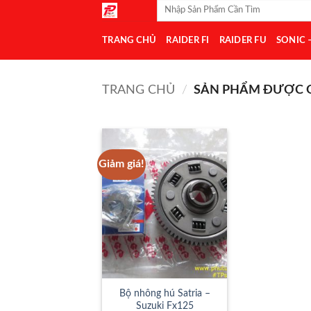
Tìm
Bỏ
kiếm:
qua
TRANG CHỦ
RAIDER FI
RAIDER FU
SONIC 
nội
dung
TRANG CHỦ
/
SẢN PHẨM ĐƯỢC G
Giảm giá!
Add to
Wishlist
Bộ nhông hú Satria –
Suzuki Fx125