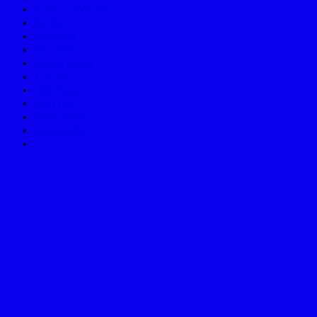
Sonic – Winner
Pô độ
GSX150
Sản Phẩm
Niềng Excel
Tin Tức
Giỏ Hàng
Liên Hệ
Đăng nhập
Newsletter