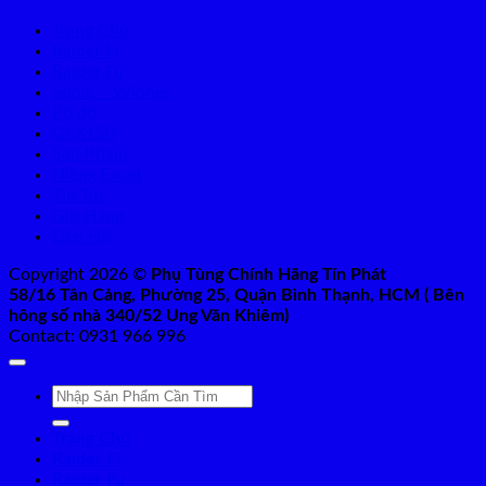
Trang Chủ
Raider Fi
Raider Fu
Sonic – Winner
Pô độ
GSX150
Sản Phẩm
Niềng Excel
Tin Tức
Giỏ Hàng
Liên Hệ
Copyright 2026 ©
Phụ Tùng Chính Hãng Tín Phát
58/16 Tân Cảng, Phường 25, Quận Bình Thạnh, HCM ( Bên
hông số nhà 340/52 Ung Văn Khiêm)
Contact: 0931 966 996
Tìm
kiếm:
Trang Chủ
Raider Fi
Raider Fu