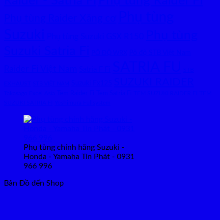
Raider - Satria Fi
Phụ tùng Raider Fi
Phụ tùng
Phụ tùng Raider Xăng cơ
Suzuki
Phụ tùng
Phụ tùng Suzuki GSX R150
Suzuki Satria Fi
Pô độ STB Việt Nam
PÔ ĐỘ WRX
SATRIA FU
Raider Fi Việt Nam
Satria F Fi
STB
SUZUKI RAIDER
Suzuki Fx125
EXHAUST
STB VIỆT NAM
Tem Raider Fi
Tem Satria Fi
Takasago Excel Asia
TEM SUZUKI RAIDER FI
TEM
SUZUKI SATRIA FI
Yoshimura Fullsystem
Phụ tùng chính hãng Suzuki -
Honda - Yamaha Tín Phát - 0931
966 996
Bản Đồ đến Shop