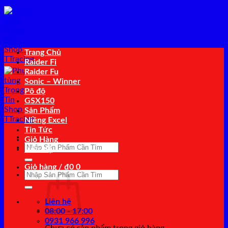
Bỏ
qua
nội
dung
Trang Chủ
Raider Fi
Raider Fu
Sonic – Winner
Pô độ
GSX150
Sản Phẩm
Niềng Excel
Tin Tức
Giỏ Hàng
Tìm
Liên Hệ
kiếm:
Giỏ hàng /
₫
0
0
Tìm
kiếm:
Liên hệ
08:00 - 17:00
0931 966 996