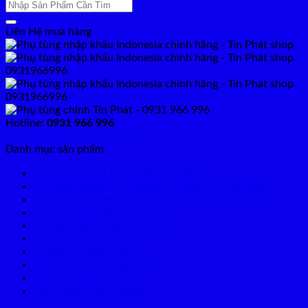
Tìm
kiếm:
Liên Hệ mua hàng
Hotline:
0931 966 996
Click đây để chat trực tiếp
Danh mục sản phẩm
1. Suzuki Satria Fi - Raider Fi 150cc
2. Suzuki Satria Fu - Raider Fu xăng cơ Việt Nam
3.Honda Winner - Sonic 150R - Supra GTR 150
4. Phụ tùng khác
5. Phụ tùng Suzuki GSX150R
6. Pô Độ các dòng xe
7. Nhông - Sên - Dĩa
Niềng Excel Takasago Asia
PÔ WRX INDO
STB - RRGS VIỆT NAM