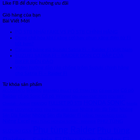
Like FB để được hưởng ưu đãi
Giỏ hàng của bạn
Bài Viết Mới
PÔ STB NHÁI FAKE VS PÔ STB CHÍNH HÃNG
Dùng chế hòa khí ( xăng cơ) hay phun xăng điện tử Fi
tốt hơn?
Catalog bảng giá Suzuki Satria Fi – Raider Fi Việt Nam
SUZUKI SATRIA FI – RAIDER DỌN CƠ BẮP CỦA
BIKER BIỂN ĐẢO
Video hướng dẫn ráp chống trộm Suzuki chính hãng
cho Satria Fi – Raider Fi
Từ khóa sản phẩm
Brembo
Cổ pô
Cổ Inox 304
ACCOSSATO
BREMBO BILLET
CỔ TITAN TRX
Raider
Cổ pô Winner
cổ pô Sonic
Dĩa nhôm CNC 7075
ECU BRT -
HONDA SONIC
FULLSET PÔ STB
Cheetah - Aracer
FRANDO
honda
Nhông sên dĩa Faito
Nhông
Nhà Phân phối Excel
winner
LEOVINCE 2021
Sên Dĩa Raider
Nhông Sên dĩa Raider Fi
NIỀNG TAKASAGO EXCEL
Niềng Excel
PHỤ TÙNG
PHỤ TÙNG HONDA SONIC - WINNER
Phụ tùng Raider
Phụ tùng
SUZUKI GSX