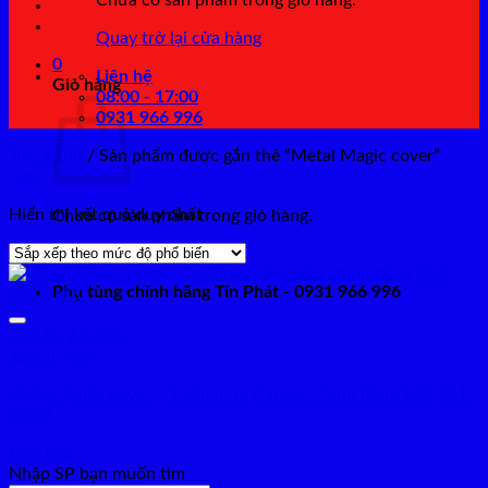
Chưa có sản phẩm trong giỏ hàng.
Quay trở lại cửa hàng
0
Liên hệ
Giỏ hàng
08:00 - 17:00
0931 966 996
Trang chủ
/
Sản phẩm được gắn thẻ “Metal Magic cover”
Lọc
Hiển thị kết quả duy nhất
Chưa có sản phẩm trong giỏ hàng.
Quay trở lại cửa hàng
Phụ tùng chính hãng Tín Phát - 0931 966 996
Add to Wishlist
Xem nhanh
Metal Magic cover – Yoshimura Carbon chính hãng 180-361-
5N20
Đọc tiếp
Nhập SP bạn muốn tìm